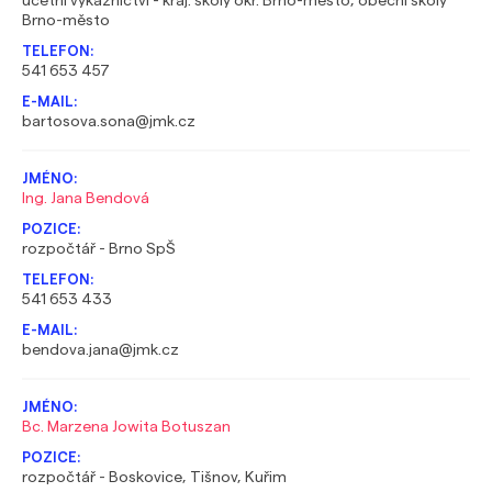
účetní výkaznictví - kraj. školy okr. Brno-město, obecní školy
Brno-město
541 653 457
bartosova.sona@jmk.cz
Ing. Jana Bendová
rozpočtář - Brno SpŠ
541 653 433
bendova.jana@jmk.cz
Bc. Marzena Jowita Botuszan
rozpočtář - Boskovice, Tišnov, Kuřim