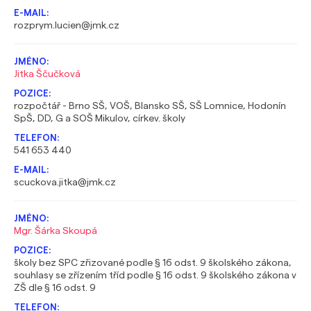
rozprym.lucien@jmk.cz
Jitka Ščučková
rozpočtář - Brno SŠ, VOŠ, Blansko SŠ, SŠ Lomnice, Hodonín
SpŠ, DD, G a SOŠ Mikulov, církev. školy
541 653 440
scuckova.jitka@jmk.cz
Mgr. Šárka Skoupá
školy bez SPC zřizované podle § 16 odst. 9 školského zákona,
souhlasy se zřízením tříd podle § 16 odst. 9 školského zákona v
ZŠ dle § 16 odst. 9