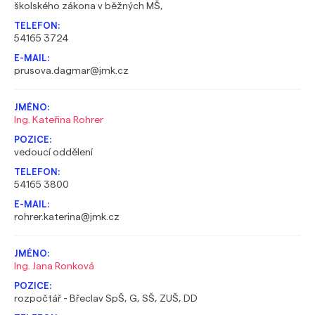
školského zákona v běžných MŠ,
54165 3724
prusova.dagmar@jmk.cz
Ing. Kateřina Rohrer
vedoucí oddělení
54165 3800
rohrer.katerina@jmk.cz
Ing. Jana Ronková
rozpočtář - Břeclav SpŠ, G, SŠ, ZUŠ, DD