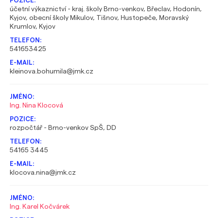
účetní výkaznictví - kraj. školy Brno-venkov, Břeclav, Hodonín,
Kyjov, obecní školy Mikulov, Tišnov, Hustopeče, Moravský
Krumlov, Kyjov
541653425
kleinova.bohumila@jmk.cz
Ing. Nina Klocová
rozpočtář - Brno-venkov SpŠ, DD
54165 3445
klocova.nina@jmk.cz
Ing. Karel Kočvárek