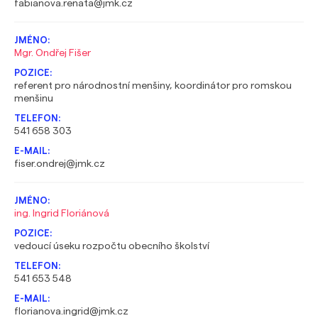
fabianova.renata@jmk.cz
Mgr. Ondřej Fišer
referent pro národnostní menšiny, koordinátor pro romskou
menšinu
541 658 303
fiser.ondrej@jmk.cz
ing. Ingrid Floriánová
vedoucí úseku rozpočtu obecního školství
541 653 548
florianova.ingrid@jmk.cz