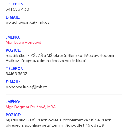
541 653 430
polachova.jitka@jmk.cz
Mgr. Lucie Poncová
rejstřík škol – ZŠ, ZŠ a MŠ okresů: Blansko, Břeclav, Hodonín,
Vyškov, Znojmo, administrativa nostrifikací
54165 3503
poncova.lucie@jmk.cz
Mgr. Dagmar Prušová, MBA
rejstřík škol - MŠ všech okresů ,problematika MŠ ve všech
okresech, souhlasy se zřízením tříd podle § 16 odst. 9