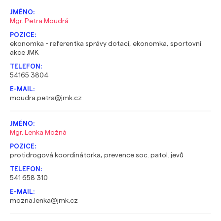
Mgr. Petra Moudrá
ekonomka - referentka správy dotací, ekonomka, sportovní
akce JMK
54165 3804
moudra.petra@jmk.cz
Mgr. Lenka Možná
protidrogová koordinátorka, prevence soc. patol. jevů
541 658 310
mozna.lenka@jmk.cz