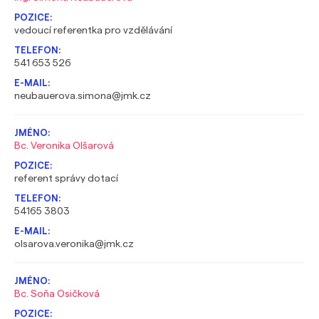
vedoucí referentka pro vzdělávání
541 653 526
neubauerova.simona@jmk.cz
Bc. Veronika Olšarová
referent správy dotací
54165 3803
olsarova.veronika@jmk.cz
Bc. Soňa Osičková