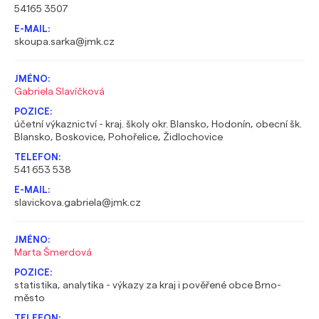
54165 3507
skoupa.sarka@jmk.cz
Gabriela Slavíčková
účetní výkaznictví - kraj. školy okr. Blansko, Hodonín, obecní šk.
Blansko, Boskovice, Pohořelice, Židlochovice
541 653 538
slavickova.gabriela@jmk.cz
Marta Šmerdová
statistika, analytika - výkazy za kraj i pověřené obce Brno-
město