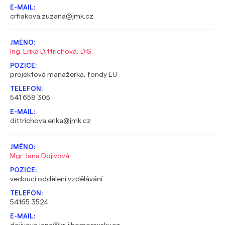
crhakova.zuzana@jmk.cz
Ing. Erika Dittrichová, DiS.
projektová manažerka, fondy EU
541 658 305
dittrichova.erika@jmk.cz
Mgr. Jana Dojivová
vedoucí oddělení vzdělávání
54165 3524