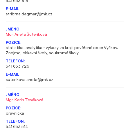
541 653 413
stribrna.dagmar@jmk.cz
Mgr. Aneta Šuteríková
statistika, analytika - výkazy za kraj i pověřené obce Vyškov,
Znojmo, církevní školy, soukromé školy
541 653 726
suterikova.aneta@jmk.cz
Mgr. Karin Tesáková
právnička
541 653 514