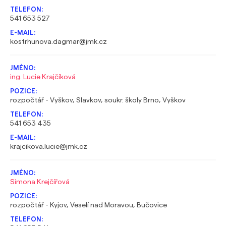
541 653 527
kostrhunova.dagmar@jmk.cz
ing. Lucie Krajčíková
rozpočtář - Vyškov, Slavkov, soukr. školy Brno, Vyškov
541 653 435
krajcikova.lucie@jmk.cz
Simona Krejčířová
rozpočtář - Kyjov, Veselí nad Moravou, Bučovice