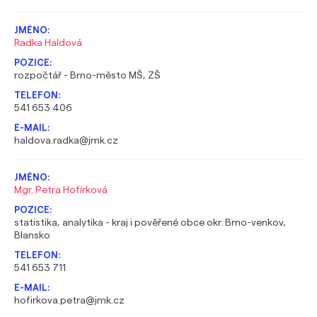
Radka Haldová
rozpočtář - Brno-město MŠ, ZŠ
541 653 406
haldova.radka@jmk.cz
Mgr. Petra Hofírková
statistika, analytika - kraj i pověřené obce okr. Brno-venkov,
Blansko
541 653 711
hofirkova.petra@jmk.cz