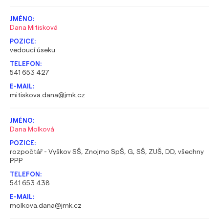
Dana Mitisková
vedoucí úseku
541 653 427
mitiskova.dana@jmk.cz
Dana Molková
rozpočtář - Vyškov SŠ, Znojmo SpŠ, G, SŠ, ZUŠ, DD, všechny
PPP
541 653 438
molkova.dana@jmk.cz