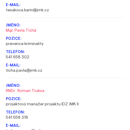
tesakova.karin@jmk.cz
Mgr. Pavla Tichá
prevence kriminality
541 658 302
ticha.pavla@jmk.cz
RNDr. Roman Truksa
projektový manažer projektu IDZ JMK II
541 658 318