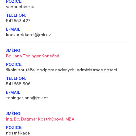
vedoucí úseku
541 653 427
kocvarek.karel@jmk.cz
Bc. Jana Toninger Konečná
školní soutěže, podpora nadaných, administrace dotací
541 658 306
toninger.jana@jmk.cz
Ing. Bc. Dagmar Kostrhůnová, MBA
nostrifikace