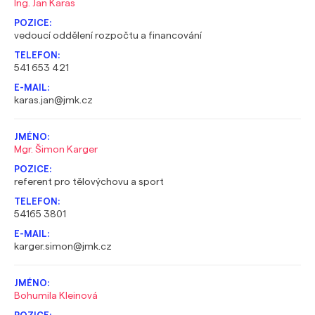
Ing. Jan Karas
vedoucí oddělení rozpočtu a financování
541 653 421
karas.jan@jmk.cz
Mgr. Šimon Karger
referent pro tělovýchovu a sport
54165 3801
karger.simon@jmk.cz
Bohumila Kleinová