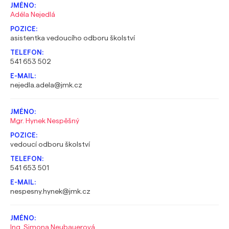
Adéla Nejedlá
asistentka vedoucího odboru školství
541 653 502
nejedla.adela@jmk.cz
Mgr. Hynek Nespěšný
vedoucí odboru školství
541 653 501
nespesny.hynek@jmk.cz
Ing. Simona Neubauerová