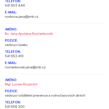
541 653 446
ronkova.jana@jmk.cz
Bc. Jana Apolena Rostenkovski
vedoucí úseku
541 653 410
rostenkovski.jana@jmk.cz
Mgr. Lucien Rozprým
vedoucí oddělení prevence a volnočasových aktivit
541 658 300