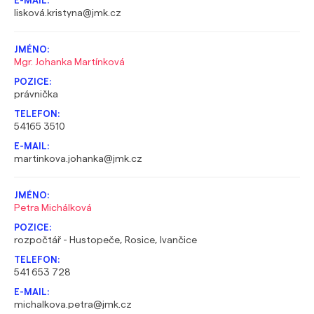
lisková.kristyna@jmk.cz
Mgr. Johanka Martínková
právnička
54165 3510
martinkova.johanka@jmk.cz
Petra Michálková
rozpočtář - Hustopeče, Rosice, Ivančice
541 653 728
michalkova.petra@jmk.cz