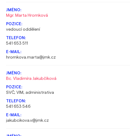
Mgr. Marta Hromková
vedoucí oddělení
541 653 511
hromkova.marta@jmk.cz
Bc. Vladimíra Jakubčíková
SVČ, VIM, administrativa
541 653 546
jakubcikova.v@jmk.cz