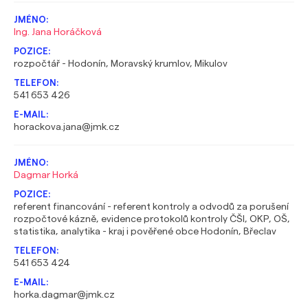
Ing. Jana Horáčková
rozpočtář - Hodonín, Moravský krumlov, Mikulov
541 653 426
horackova.jana@jmk.cz
Dagmar Horká
referent financování - referent kontroly a odvodů za porušení
rozpočtové kázně, evidence protokolů kontroly ČŠI, OKP, OŠ,
statistika, analytika - kraj i pověřené obce Hodonín, Břeclav
541 653 424
horka.dagmar@jmk.cz