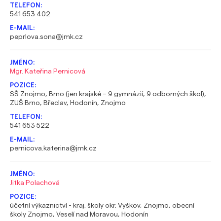
541 653 402
peprlova.sona@jmk.cz
Mgr. Kateřina Pernicová
SŠ Znojmo, Brno (jen krajské – 9 gymnázií, 9 odborných škol),
ZUŠ Brno, Břeclav, Hodonín, Znojmo
541 653 522
pernicova.katerina@jmk.cz
Jitka Polachová
účetní výkaznictví - kraj. školy okr. Vyškov, Znojmo, obecní
školy Znojmo, Veselí nad Moravou, Hodonín