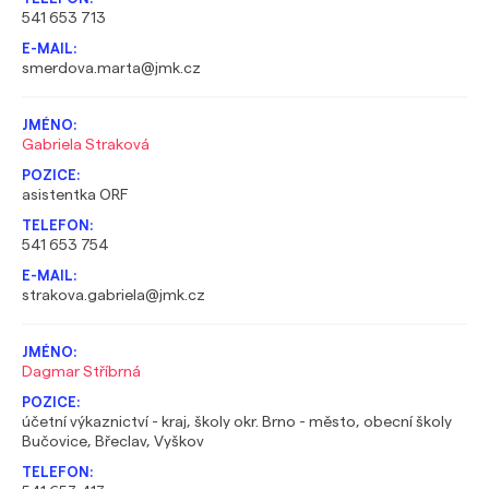
541 653 713
smerdova.marta@jmk.cz
Gabriela Straková
asistentka ORF
541 653 754
strakova.gabriela@jmk.cz
Dagmar Stříbrná
účetní výkaznictví - kraj, školy okr. Brno - město, obecní školy
Bučovice, Břeclav, Vyškov