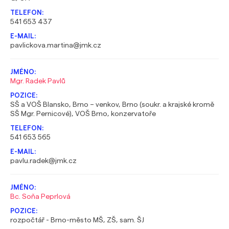
541 653 437
pavlickova.martina@jmk.cz
Mgr. Radek Pavlů
SŠ a VOŠ Blansko, Brno – venkov, Brno (soukr. a krajské kromě
SŠ Mgr. Pernicové), VOŠ Brno, konzervatoře
541 653 565
pavlu.radek@jmk.cz
Bc. Soňa Peprlová
rozpočtář - Brno-město MŠ, ZŠ, sam. ŠJ