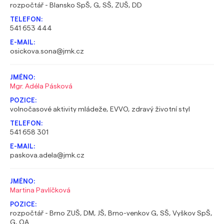
rozpočtář - Blansko SpŠ, G, SŠ, ZUŠ, DD
541 653 444
osickova.sona@jmk.cz
Mgr. Adéla Pásková
volnočasové aktivity mládeže, EVVO, zdravý životní styl
541 658 301
paskova.adela@jmk.cz
Martina Pavlíčková
rozpočtář - Brno ZUŠ, DM, JŠ, Brno-venkov G, SŠ, Vyškov SpŠ,
G, OA