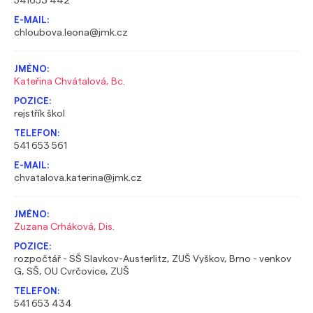
541653 442
chloubova.leona@jmk.cz
Kateřina Chvátalová, Bc.
rejstřík škol
541 653 561
chvatalova.katerina@jmk.cz
Zuzana Crháková, Dis.
rozpočtář - SŠ Slavkov-Austerlitz, ZUŠ Vyškov, Brno - venkov
G, SŠ, OU Cvrčovice, ZUŠ
541 653 434