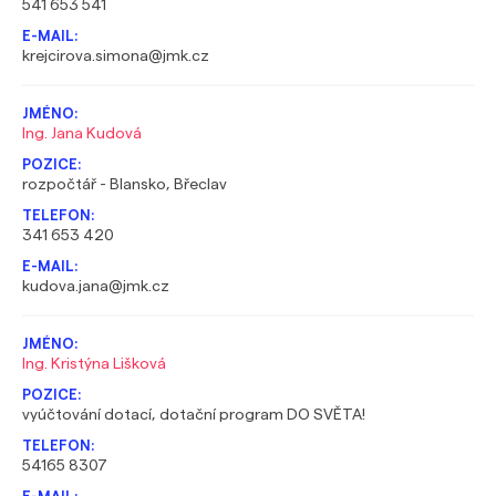
541 653 541
krejcirova.simona@jmk.cz
Ing. Jana Kudová
rozpočtář - Blansko, Břeclav
341 653 420
kudova.jana@jmk.cz
Ing. Kristýna Lišková
vyúčtování dotací, dotační program DO SVĚTA!
54165 8307