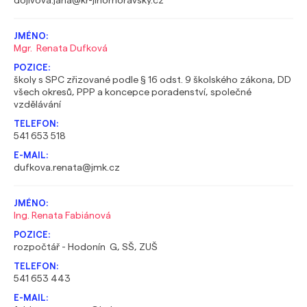
dojivova.jana@kr-jihomoravsky.cz
Mgr. Renata Dufková
školy s SPC zřizované podle § 16 odst. 9 školského zákona, DD
všech okresů, PPP a koncepce poradenství, společné
vzdělávání
541 653 518
dufkova.renata@jmk.cz
Ing. Renata Fabiánová
rozpočtář - Hodonín G, SŠ, ZUŠ
541 653 443