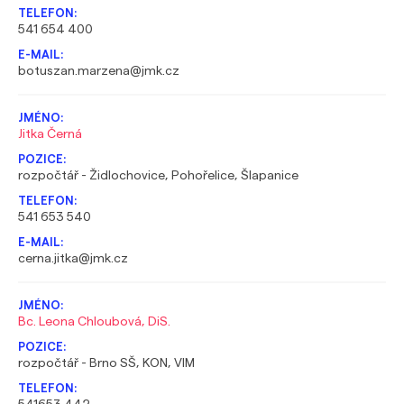
541 654 400
botuszan.marzena@jmk.cz
Jitka Černá
rozpočtář - Židlochovice, Pohořelice, Šlapanice
541 653 540
cerna.jitka@jmk.cz
Bc. Leona Chloubová, DiS.
rozpočtář - Brno SŠ, KON, VIM