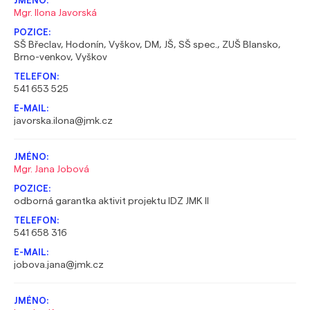
Mgr. Ilona Javorská
SŠ Břeclav, Hodonín, Vyškov, DM, JŠ, SŠ spec., ZUŠ Blansko,
Brno-venkov, Vyškov
541 653 525
javorska.ilona@jmk.cz
Mgr. Jana Jobová
odborná garantka aktivit projektu IDZ JMK II
541 658 316
jobova.jana@jmk.cz