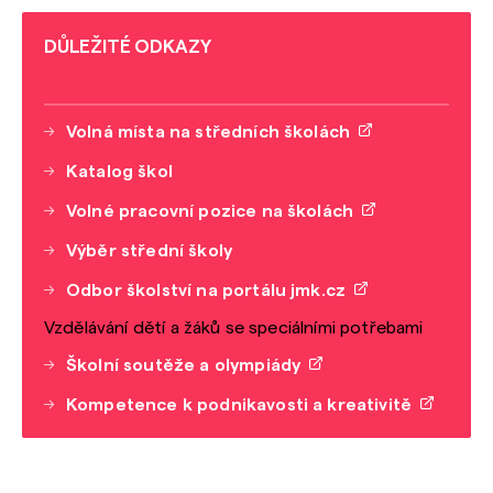
DŮLEŽITÉ ODKAZY
Volná místa na středních školách
Katalog škol
Volné pracovní pozice na školách
Výběr střední školy
Odbor školství na portálu jmk.cz
Vzdělávání dětí a žáků se speciálními potřebami
Školní soutěže a olympiády
Kompetence k podnikavosti a kreativitě