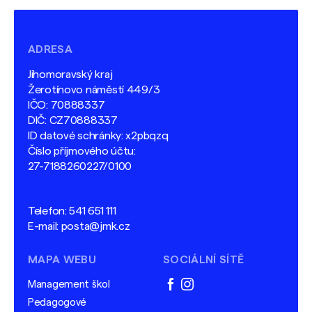
ADRESA
Jihomoravský kraj
Žerotínovo náměstí 449/3
IČO: 70888337
DIČ: CZ70888337
ID datové schránky: x2pbqzq
Číslo příjmového účtu:
27-7188260227/0100
Telefon:
541 651 111
E-mail:
posta@jmk.cz
MAPA WEBU
SOCIÁLNÍ SÍTĚ
Management škol
facebook
instagram
Pedagogové