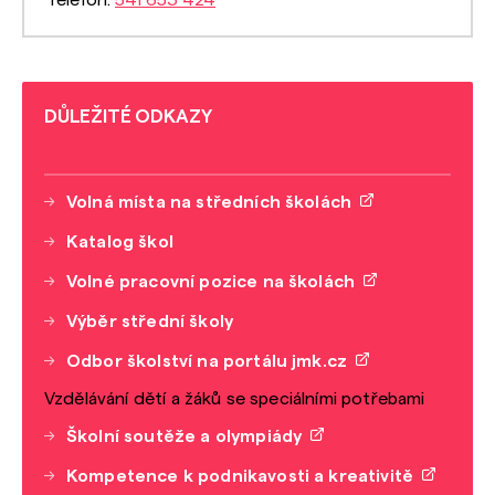
Telefon:
541 653 424
DŮLEŽITÉ ODKAZY
Volná místa na středních školách
Katalog škol
Volné pracovní pozice na školách
Výběr střední školy
Odbor školství na portálu jmk.cz
Vzdělávání dětí a žáků se speciálními potřebami
Školní soutěže a olympiády
Kompetence k podnikavosti a kreativitě