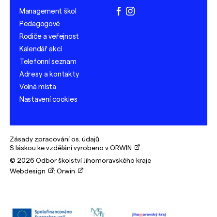
Management škol
facebook
instagram
Pedagogové
Rodiče a veřejnost
Kalendář akcí
Telefonní seznam
Adresy a kontakty
Volná místa
Nastavení cookies
Zásady zpracování os. údajů
S láskou ke vzdělání vyrobeno v ORWIN
© 2026 Odbor školství Jihomoravského kraje
Webdesign
:
Orwin