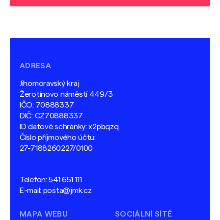
ADRESA
Jihomoravský kraj
Žerotínovo náměstí 449/3
IČO: 70888337
DIČ: CZ70888337
ID datové schránky: x2pbqzq
Číslo příjmového účtu:
27-7188260227/0100
Telefon:
541 651 111
E-mail:
posta@jmk.cz
MAPA WEBU
SOCIÁLNÍ SÍTĚ