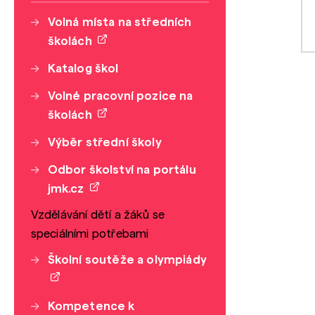
Volná místa na středních
školách
Katalog škol
Volné pracovní pozice na
školách
Výběr střední školy
Odbor školství na portálu
jmk.cz
Vzdělávání dětí a žáků se
speciálními potřebami
Školní soutěže a olympiády
Kompetence k