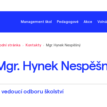
Management škol
Pedagogové
Akce
Volná
odní stránka
Kontakty
Mgr. Hynek Nespěšný
Mgr. Hynek Nespěš
vedoucí odboru školství