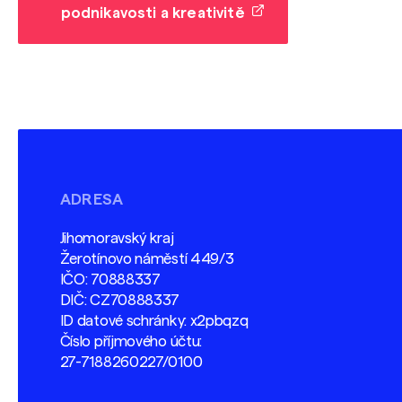
podnikavosti a kreativitě
ADRESA
Jihomoravský kraj
Žerotínovo náměstí 449/3
IČO: 70888337
DIČ: CZ70888337
ID datové schránky: x2pbqzq
Číslo příjmového účtu:
27-7188260227/0100