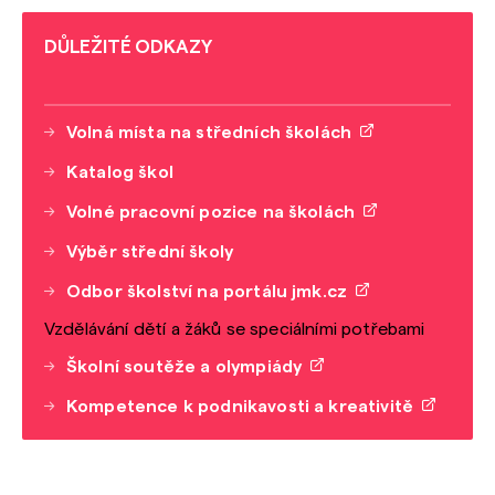
DŮLEŽITÉ ODKAZY
Volná místa na středních školách
Katalog škol
Volné pracovní pozice na školách
Výběr střední školy
Odbor školství na portálu jmk.cz
Vzdělávání dětí a žáků se speciálními potřebami
Školní soutěže a olympiády
Kompetence k podnikavosti a kreativitě