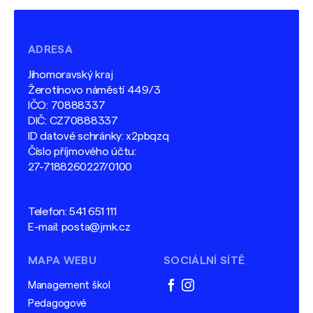
ADRESA
Jihomoravský kraj
Žerotínovo náměstí 449/3
IČO: 70888337
DIČ: CZ70888337
ID datové schránky: x2pbqzq
Číslo příjmového účtu:
27-7188260227/0100
Telefon:
541 651 111
E-mail:
posta@jmk.cz
MAPA WEBU
SOCIÁLNÍ SÍTĚ
Management škol
facebook
instagram
Pedagogové