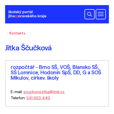
Kontakty
Jitka Ščučková
rozpočtář - Brno SŠ, VOŠ, Blansko SŠ,
SŠ Lomnice, Hodonín SpŠ, DD, G a SOŠ
Mikulov, církev. školy
E-mail:
scuckova.jitka@jmk.cz
Telefon:
541 653 440