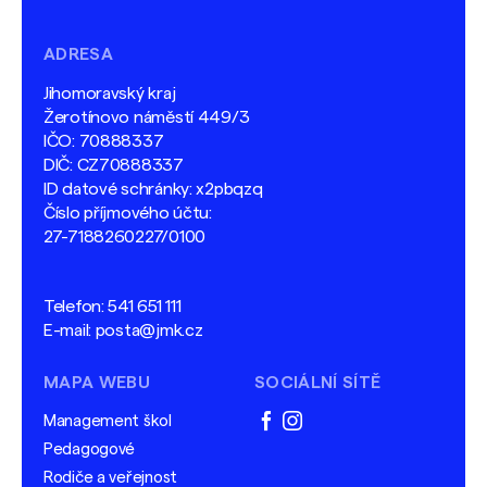
ADRESA
Jihomoravský kraj
Žerotínovo náměstí 449/3
IČO: 70888337
DIČ: CZ70888337
ID datové schránky: x2pbqzq
Číslo příjmového účtu:
27-7188260227/0100
Telefon:
541 651 111
E-mail:
posta@jmk.cz
MAPA WEBU
SOCIÁLNÍ SÍTĚ
Management škol
facebook
instagram
Pedagogové
Rodiče a veřejnost