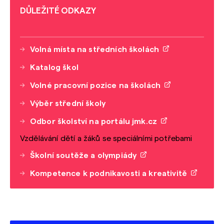
DŮLEŽITÉ ODKAZY
Volná místa na středních školách
Katalog škol
Volné pracovní pozice na školách
Výběr střední školy
Odbor školství na portálu jmk.cz
Vzdělávání dětí a žáků se speciálními potřebami
Školní soutěže a olympiády
Kompetence k podnikavosti a kreativitě