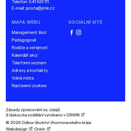
Telefon:
541 651 111
E-mail:
posta@jmk.cz
MAPA WEBU
SOCIÁLNÍ SÍTĚ
Management škol
facebook
instagram
Pedagogové
Rodiče a veřejnost
Kalendář akcí
Telefonní seznam
Adresy a kontakty
Volná místa
Nastavení cookies
Zásady zpracování os. údajů
S láskou ke vzdělání vyrobeno v ORWIN
© 2026 Odbor školství Jihomoravského kraje
Webdesign
:
Orwin