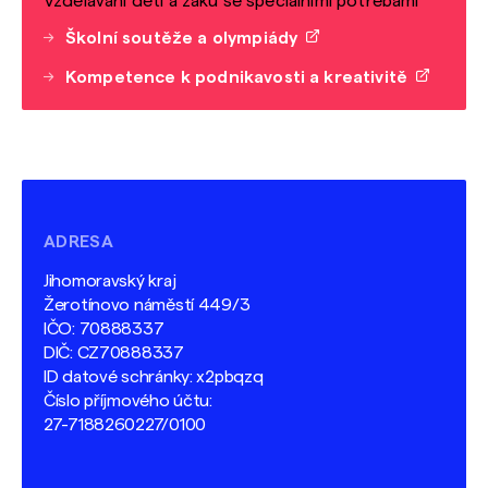
Vzdělávání dětí a žáků se speciálními potřebami
Školní soutěže a olympiády
Kompetence k podnikavosti a kreativitě
ADRESA
Jihomoravský kraj
Žerotínovo náměstí 449/3
IČO: 70888337
DIČ: CZ70888337
ID datové schránky: x2pbqzq
Číslo příjmového účtu:
27-7188260227/0100