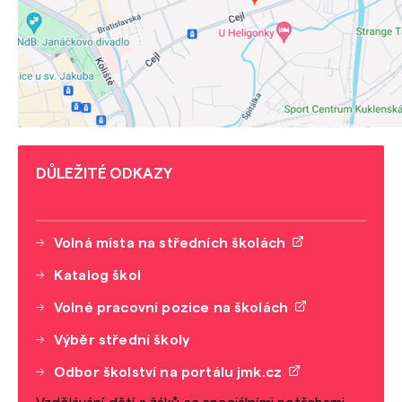
DŮLEŽITÉ ODKAZY
Volná místa na středních školách
Katalog škol
Volné pracovní pozice na školách
Výběr střední školy
Odbor školství na portálu jmk.cz