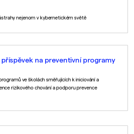
ástrahy nejenom v kybernetickém světě
í příspěvek na preventivní programy
rogramů ve školách směřujících k iniciování a
vence rizikového chování a podporu prevence