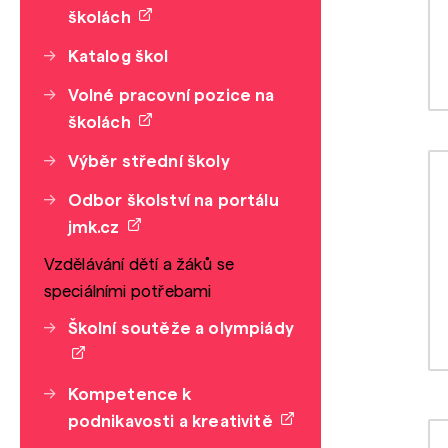
školách
Katalog škol
Volné pracovní pozice na
školách
Výběr střední školy
Odbor školství na portálu
jmk.cz
Vzdělávání dětí a žáků se
speciálními potřebami
Školní soutěže a olympiády
Kompetence k
podnikavosti a kreativitě