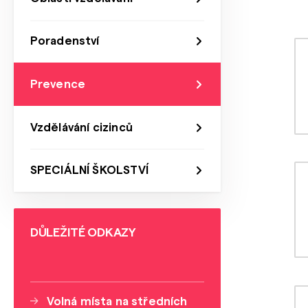
Poradenství
Prevence
Vzdělávání cizinců
SPECIÁLNÍ ŠKOLSTVÍ
DŮLEŽITÉ ODKAZY
Volná místa na středních