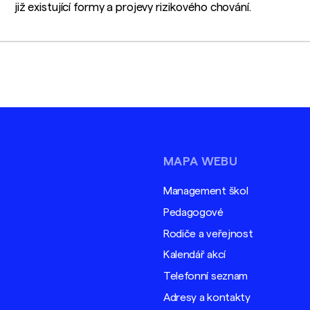
již existující formy a projevy rizikového chování.
MAPA WEBU
Management škol
Pedagogové
Rodiče a veřejnost
Kalendář akcí
Telefonní seznam
Adresy a kontakty