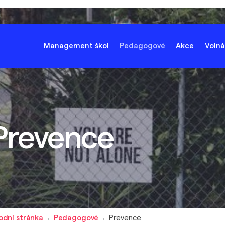
Management škol
Pedagogové
Akce
Volná
Prevence
odní stránka
Pedagogové
Prevence