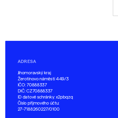
ADRESA
Jihomoravský kraj
Žerotínovo náměstí 449/3
IČO: 70888337
DIČ: CZ70888337
ID datové schránky: x2pbqzq
Číslo příjmového účtu:
27-7188260227/0100