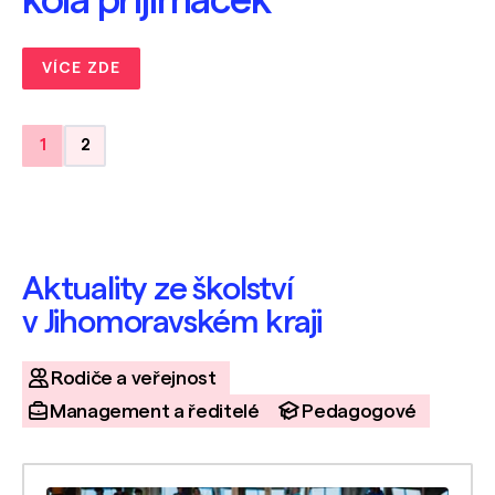
ek
1
2
Aktuality ze školství
v Jihomoravském kraji
Rodiče a veřejnost
Management a ředitelé
Pedagogové