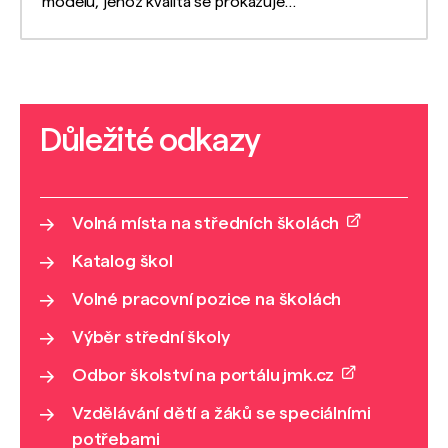
modelu, jehož kvalita se prokazuje
ve vytrvalostních závodech.
Důležité odkazy
Volná místa na středních školách
Katalog škol
Volné pracovní pozice na školách
Výběr střední školy
Odbor školství na portálu jmk.cz
Vzdělávání dětí a žáků se speciálními
potřebami