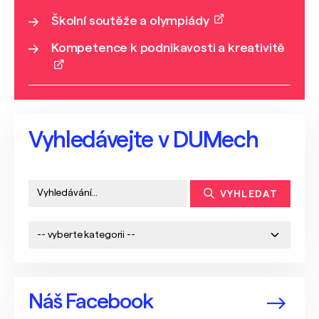
Školní soutěže a olympiády
Kompetence k podnikavosti a kreativitě
Vyhledávejte v DUMech
VYHLEDAT
Náš Facebook