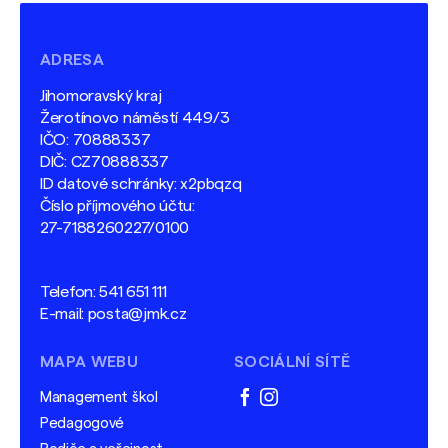
ADRESA
Jihomoravský kraj
Žerotínovo náměstí 449/3
IČO: 70888337
DIČ: CZ70888337
ID datové schránky: x2pbqzq
Číslo příjmového účtu:
27-7188260227/0100
Telefon:
541 651 111
E-mail:
posta@jmk.cz
MAPA WEBU
SOCIÁLNÍ SÍTĚ
Management škol
facebook
instagram
Pedagogové