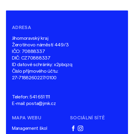
ADRESA
Jihomoravský kraj
Žerotínovo náměstí 449/3
IČO: 70888337
DIČ: CZ70888337
ID datové schránky: x2pbqzq
Číslo příjmového účtu:
27-7188260227/0100
Telefon:
541 651 111
E-mail:
posta@jmk.cz
MAPA WEBU
SOCIÁLNÍ SÍTĚ
Management škol
facebook
instagram