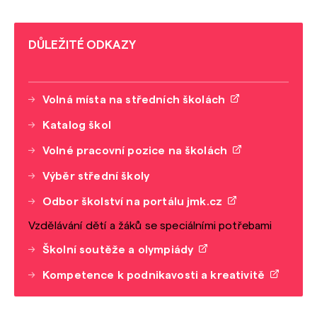
DŮLEŽITÉ ODKAZY
Volná místa na středních školách
Katalog škol
Volné pracovní pozice na školách
Výběr střední školy
Odbor školství na portálu jmk.cz
Vzdělávání dětí a žáků se speciálními potřebami
Školní soutěže a olympiády
Kompetence k podnikavosti a kreativitě