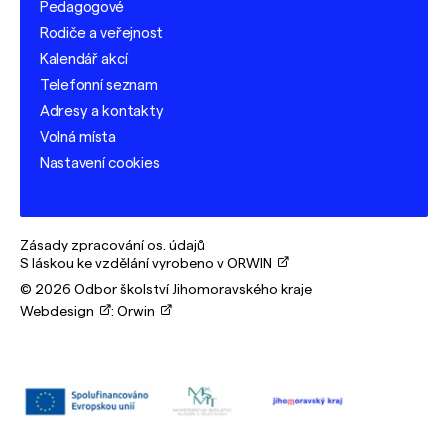
Pedagogové
Rodiče a veřejnost
Kalendář akcí
Telefonní seznam
Adresy a kontakty
Volná místa
Nastavení cookies
Zásady zpracování os. údajů
S láskou ke vzdělání vyrobeno v ORWIN
© 2026 Odbor školství Jihomoravského kraje
Webdesign
:
Orwin