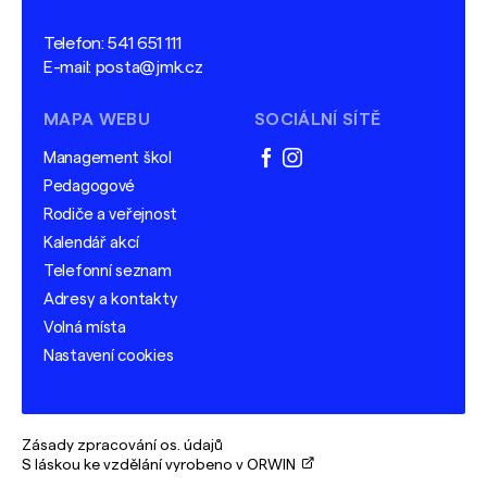
Telefon:
541 651 111
E-mail:
posta@jmk.cz
MAPA WEBU
SOCIÁLNÍ SÍTĚ
Management škol
facebook
instagram
Pedagogové
Rodiče a veřejnost
Kalendář akcí
Telefonní seznam
Adresy a kontakty
Volná místa
Nastavení cookies
Zásady zpracování os. údajů
S láskou ke vzdělání vyrobeno v ORWIN