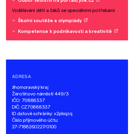
Odbor školství na portálu jmk.cz
Vzdělávání dětí a žáků se speciálními potřebami
Školní soutěže a olympiády
Kompetence k podnikavosti a kreativitě
ADRESA
Jihomoravský kraj
Žerotínovo náměstí 449/3
IČO: 70888337
DIČ: CZ70888337
ID datové schránky: x2pbqzq
Číslo příjmového účtu:
27-7188260227/0100