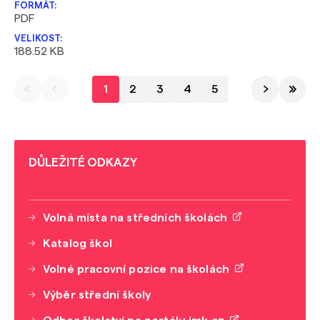
PDF
188.52 KB
1
2
3
4
5
DŮLEŽITÉ ODKAZY
Volná místa na středních školách
Katalog škol
Volné pracovní pozice na školách
Výběr střední školy