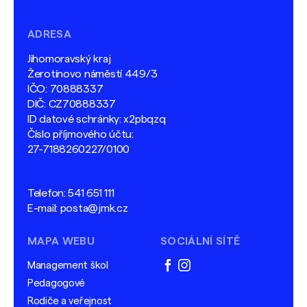
ADRESA
Jihomoravský kraj
Žerotínovo náměstí 449/3
IČO: 70888337
DIČ: CZ70888337
ID datové schránky: x2pbqzq
Číslo příjmového účtu:
27-7188260227/0100
Telefon:
541 651 111
E-mail:
posta@jmk.cz
MAPA WEBU
SOCIÁLNÍ SÍTĚ
Management škol
facebook
instagram
Pedagogové
Rodiče a veřejnost