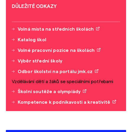
DŮLEŽITÉ ODKAZY
Volná místa na středních školách
Katalog škol
Volné pracovní pozice na školách
Výběr střední školy
Odbor školství na portálu jmk.cz
Vzdělávání dětí a žáků se speciálními potřebami
Školní soutěže a olympiády
Kompetence k podnikavosti a kreativitě