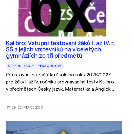
Kalibro: Vstupní testování žáků I. až IV. r.
SŠ a jejich vrstevníků na víceletých
gymnáziích ze tří předmětů
STŘEDNÍ ŠKOLY
PEDAGOGOVÉ
Otestování na začátku školního roku 2026/2027
pro žáky I. až IV. ročníku srovnávacími testy Kalibro
v předmětech Český jazyk, Matematika a Anglický
jazyk.
29. ČERVENCE 2026