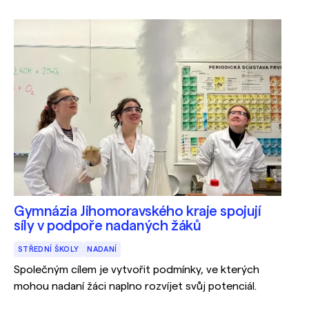
vytvoření potřebných schopností k zajišťování
obrany jednotlivců i celé společnosti.
Gymnázia Jihomoravského kraje spojují
síly v podpoře nadaných žáků
STŘEDNÍ ŠKOLY
NADANÍ
Společným cílem je vytvořit podmínky, ve kterých
mohou nadaní žáci naplno rozvíjet svůj potenciál.