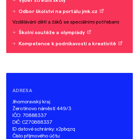
Výběr střední školy
Odbor školství na portálu jmk.cz
Vzdělávání dětí a žáků se speciálními potřebami
Školní soutěže a olympiády
Kompetence k podnikavosti a kreativitě
ADRESA
Jihomoravský kraj
Žerotínovo náměstí 449/3
IČO: 70888337
DIČ: CZ70888337
ID datové schránky: x2pbqzq
Číslo příjmového účtu: