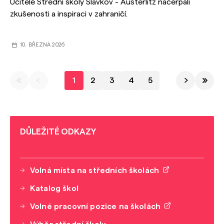
Učitelé Střední školy Slavkov - Austerlitz načerpali
zkušenosti a inspiraci v zahraničí.
10. BŘEZNA 2026
1
2
3
4
5
DŮLEŽITÉ ODKAZY
Volná místa na středních školách
Katalog škol
Volné pracovní pozice na školách