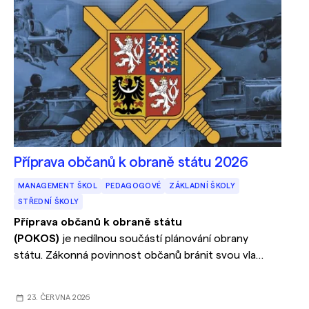
Příprava občanů k obraně státu 2026
MANAGEMENT ŠKOL
PEDAGOGOVÉ
ZÁKLADNÍ ŠKOLY
STŘEDNÍ ŠKOLY
Příprava občanů k obraně státu
(POKOS)
je nedílnou součástí plánování obrany
státu. Zákonná povinnost občanů bránit svou vlast
nezanikla ani s profesionalizací Armády České
republiky. Systematická a diferencovaná příprava
23. ČERVNA 2026
občanů k obraně státu je jedním z předpokladů