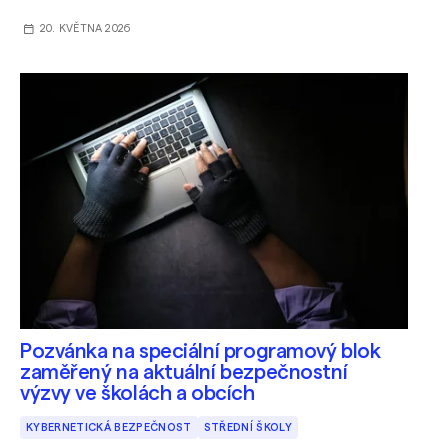
20. KVĚTNA 2026
Pozvánka na speciální programový blok
zaměřený na aktuální bezpečnostní
výzvy ve školách a obcích
KYBERNETICKÁ BEZPEČNOST
STŘEDNÍ ŠKOLY