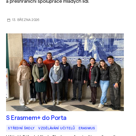
a přeshraniční spolupráce mladých lidí.
13. BŘEZNA 2026
S Erasmem+ do Porta
STŘEDNÍ ŠKOLY
VZDĚLÁVÁNÍ UČITELŮ
ERASMUS