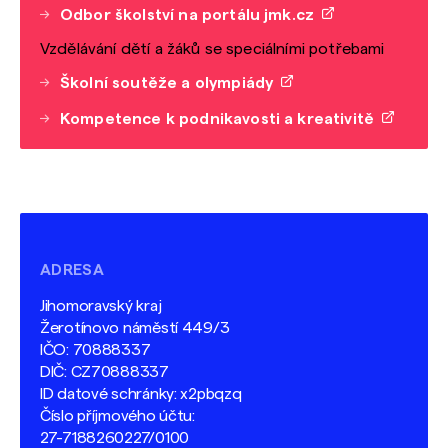
Odbor školství na portálu jmk.cz
Vzdělávání dětí a žáků se speciálními potřebami
Školní soutěže a olympiády
Kompetence k podnikavosti a kreativitě
ADRESA
Jihomoravský kraj
Žerotínovo náměstí 449/3
IČO: 70888337
DIČ: CZ70888337
ID datové schránky: x2pbqzq
Číslo příjmového účtu:
27-7188260227/0100