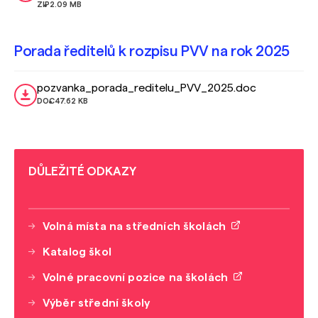
ZIP
2.09 MB
Porada ředitelů k rozpisu PVV na rok 2025
pozvanka_porada_reditelu_PVV_2025.doc
DOC
47.62 KB
DŮLEŽITÉ ODKAZY
Volná místa na středních školách
Katalog škol
Volné pracovní pozice na školách
Výběr střední školy