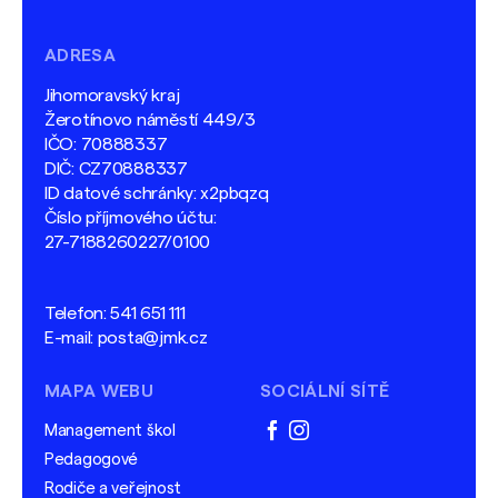
ADRESA
Jihomoravský kraj
Žerotínovo náměstí 449/3
IČO: 70888337
DIČ: CZ70888337
ID datové schránky: x2pbqzq
Číslo příjmového účtu:
27-7188260227/0100
Telefon:
541 651 111
E-mail:
posta@jmk.cz
MAPA WEBU
SOCIÁLNÍ SÍTĚ
Management škol
facebook
instagram
Pedagogové
Rodiče a veřejnost