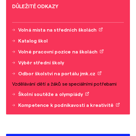
DŮLEŽITÉ ODKAZY
Volná místa na středních školách
Katalog škol
Volné pracovní pozice na školách
Výběr střední školy
Odbor školství na portálu jmk.cz
Vzdělávání dětí a žáků se speciálními potřebami
Školní soutěže a olympiády
Kompetence k podnikavosti a kreativitě