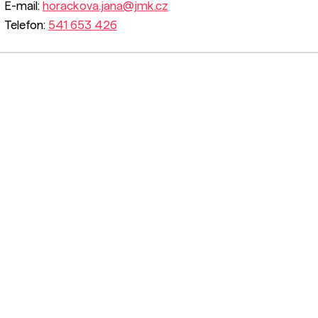
E-mail:
horackova.jana@jmk.cz
Telefon:
541 653 426