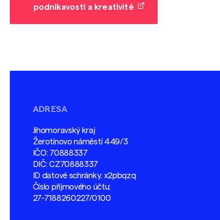
podnikavosti a kreativitě
ADRESA
Jihomoravský kraj
Žerotínovo náměstí 449/3
IČO: 70888337
DIČ: CZ70888337
ID datové schránky: x2pbqzq
Číslo příjmového účtu:
27-7188260227/0100