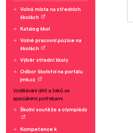
Volná místa na středních
školách
Katalog škol
Volné pracovní pozice na
školách
Výběr střední školy
Odbor školství na portálu
jmk.cz
Vzdělávání dětí a žáků se
speciálními potřebami
Školní soutěže a olympiády
Kompetence k