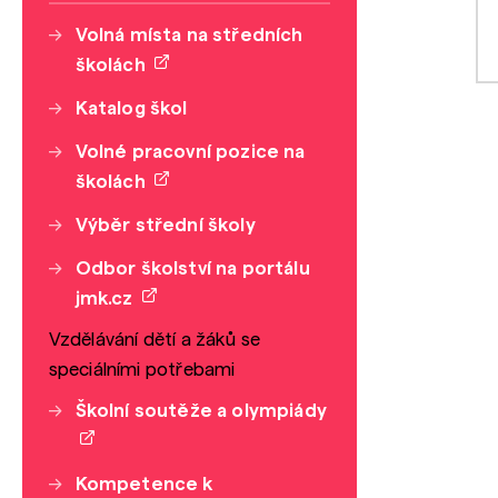
Volná místa na středních
školách
Katalog škol
Volné pracovní pozice na
školách
Výběr střední školy
Odbor školství na portálu
jmk.cz
Vzdělávání dětí a žáků se
speciálními potřebami
Školní soutěže a olympiády
Kompetence k