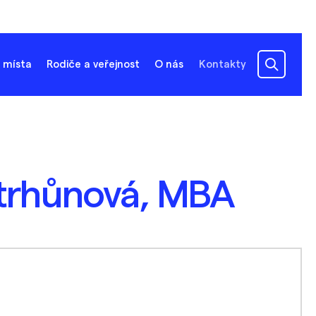
 místa
Rodiče a veřejnost
O nás
Kontakty
strhůnová, MBA