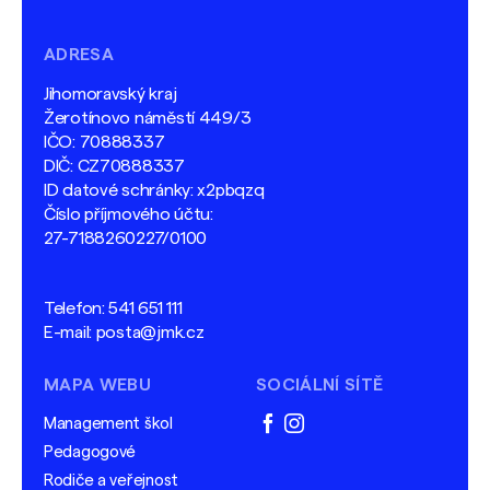
ADRESA
Jihomoravský kraj
Žerotínovo náměstí 449/3
IČO: 70888337
DIČ: CZ70888337
ID datové schránky: x2pbqzq
Číslo příjmového účtu:
27-7188260227/0100
Telefon:
541 651 111
E-mail:
posta@jmk.cz
MAPA WEBU
SOCIÁLNÍ SÍTĚ
Management škol
facebook
instagram
Pedagogové
Rodiče a veřejnost