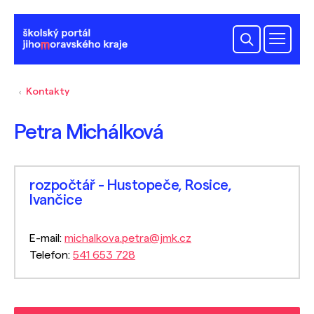
Kontakty
Petra Michálková
rozpočtář - Hustopeče, Rosice,
Ivančice
E-mail:
michalkova.petra@jmk.cz
Telefon:
541 653 728