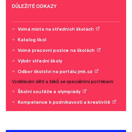
DŮLEŽITÉ ODKAZY
Volná místa na středních školách
Katalog škol
Volné pracovní pozice na školách
Výběr střední školy
Odbor školství na portálu jmk.cz
Vzdělávání dětí a žáků se speciálními potřebami
Školní soutěže a olympiády
Kompetence k podnikavosti a kreativitě