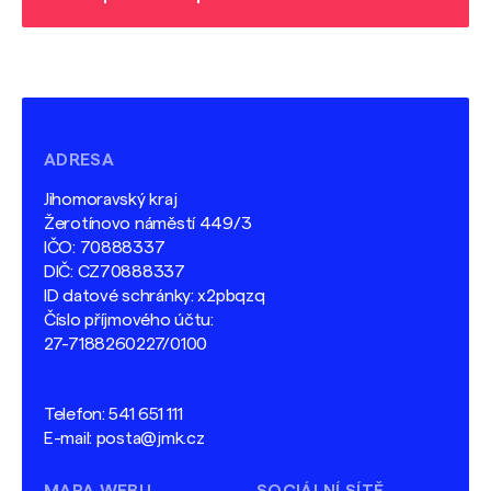
ADRESA
Jihomoravský kraj
Žerotínovo náměstí 449/3
IČO: 70888337
DIČ: CZ70888337
ID datové schránky: x2pbqzq
Číslo příjmového účtu:
27-7188260227/0100
Telefon:
541 651 111
E-mail:
posta@jmk.cz