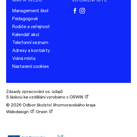
MAPA WEBU
SOCIÁLNÍ SÍTĚ
Management škol
facebook
instagram
Pedagogové
Rodiče a veřejnost
Kalendář akcí
Telefonní seznam
Adresy a kontakty
Volná místa
Nastavení cookies
Zásady zpracování os. údajů
S láskou ke vzdělání vyrobeno v ORWIN
© 2026 Odbor školství Jihomoravského kraje
Webdesign
:
Orwin