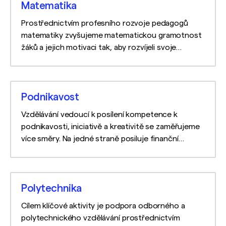
Matematika
Prostřednictvím profesního rozvoje pedagogů
matematiky zvyšujeme matematickou gramotnost
žáků a jejich motivaci tak, aby rozvíjeli svoje
matematické znalosti a dovednosti a efektivně je
využili v praxi.
Podnikavost
Vzdělávání vedoucí k posílení kompetence k
podnikavosti, iniciativě a kreativitě se zaměřujeme
více směry. Na jedné straně posiluje finanční
gramotnost žáka a dovednosti potřebné pro
podnikání. Na straně druhé se věnuje celé řadě
„měkkých kompetencí“.
Polytechnika
Cílem klíčové aktivity je podpora odborného a
polytechnického vzdělávání prostřednictvím