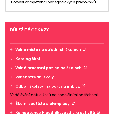
zvýšení kompetencí pedagogických pracovníků.
Projekt si klade za cíl vybudovat síť sdílení
zkušeností mezi učiteli středních škol a jejich
prostřednictvím i učitelům základních škol.
DŮLEŽITÉ ODKAZY
Volná místa na středních školách
Katalog škol
Volné pracovní pozice na školách
Výběr střední školy
Odbor školství na portálu jmk.cz
Vzdělávání dětí a žáků se speciálními potřebami
Školní soutěže a olympiády
Kompetence k podnikavosti a kreativitě