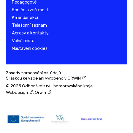
Pedagogové
Rodiče a veřejnost
Kalendář akcí
Telefonní seznam
Adresy a kontakty
Volná místa
Nastavení cookies
Zásady zpracování os. údajů
S láskou ke vzdělání vyrobeno v ORWIN
© 2026 Odbor školství Jihomoravského kraje
Webdesign
:
Orwin