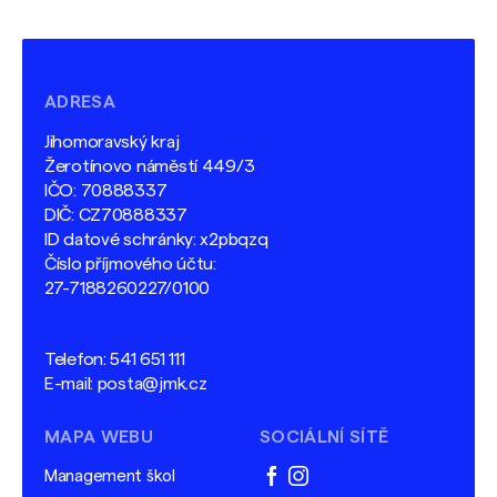
ADRESA
Jihomoravský kraj
Žerotínovo náměstí 449/3
IČO: 70888337
DIČ: CZ70888337
ID datové schránky: x2pbqzq
Číslo příjmového účtu:
27-7188260227/0100
Telefon:
541 651 111
E-mail:
posta@jmk.cz
MAPA WEBU
SOCIÁLNÍ SÍTĚ
Management škol
facebook
instagram