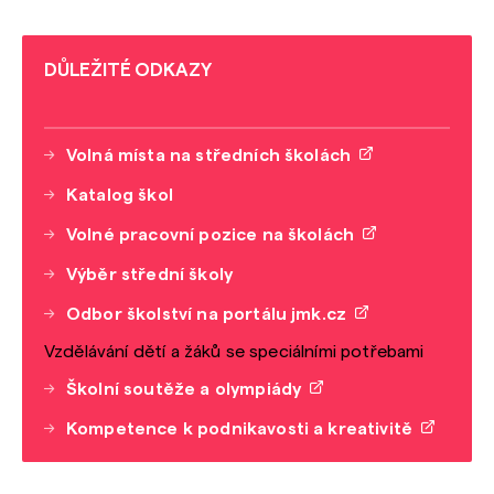
DŮLEŽITÉ ODKAZY
Volná místa na středních školách
Katalog škol
Volné pracovní pozice na školách
Výběr střední školy
Odbor školství na portálu jmk.cz
Vzdělávání dětí a žáků se speciálními potřebami
Školní soutěže a olympiády
Kompetence k podnikavosti a kreativitě