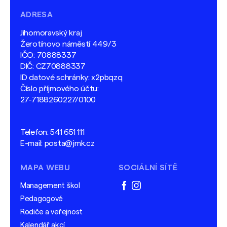
ADRESA
Jihomoravský kraj
Žerotínovo náměstí 449/3
IČO: 70888337
DIČ: CZ70888337
ID datové schránky: x2pbqzq
Číslo příjmového účtu:
27-7188260227/0100
Telefon:
541 651 111
E-mail:
posta@jmk.cz
MAPA WEBU
SOCIÁLNÍ SÍTĚ
Management škol
facebook
instagram
Pedagogové
Rodiče a veřejnost
Kalendář akcí