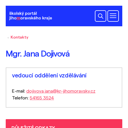
Kontakty
Mgr. Jana Dojivová
vedoucí oddělení vzdělávání
E-mail:
dojivova.jana@kr-jihomoravsky.cz
Telefon:
54165 3524