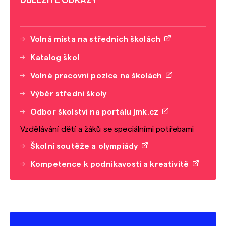
DŮLEŽITÉ ODKAZY
Volná místa na středních školách
Katalog škol
Volné pracovní pozice na školách
Výběr střední školy
Odbor školství na portálu jmk.cz
Vzdělávání dětí a žáků se speciálními potřebami
Školní soutěže a olympiády
Kompetence k podnikavosti a kreativitě