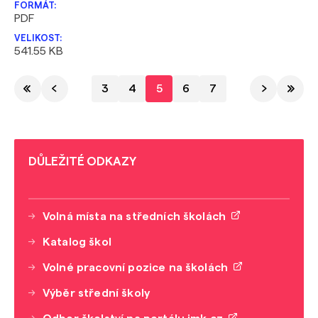
PDF
541.55 KB
3
4
5
6
7
DŮLEŽITÉ ODKAZY
Volná místa na středních školách
Katalog škol
Volné pracovní pozice na školách
Výběr střední školy