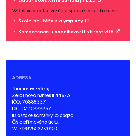
Odbor školství na portálu jmk.cz
Vzdělávání dětí a žáků se speciálními potřebami
Školní soutěže a olympiády
Kompetence k podnikavosti a kreativitě
ADRESA
Jihomoravský kraj
Žerotínovo náměstí 449/3
IČO: 70888337
DIČ: CZ70888337
ID datové schránky: x2pbqzq
Číslo příjmového účtu:
27-7188260227/0100