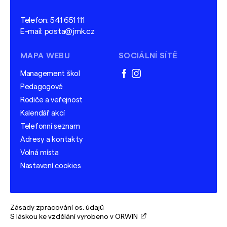
Telefon:
541 651 111
E-mail:
posta@jmk.cz
MAPA WEBU
SOCIÁLNÍ SÍTĚ
Management škol
facebook
instagram
Pedagogové
Rodiče a veřejnost
Kalendář akcí
Telefonní seznam
Adresy a kontakty
Volná místa
Nastavení cookies
Zásady zpracování os. údajů
S láskou ke vzdělání vyrobeno v ORWIN