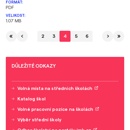
PDF
1.07 MB
2
3
4
5
6
DŮLEŽITÉ ODKAZY
Volná místa na středních školách
Katalog škol
Volné pracovní pozice na školách
Výběr střední školy