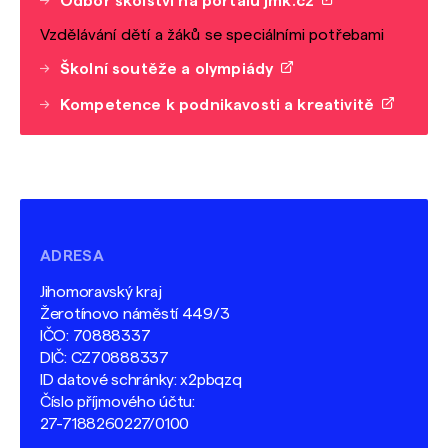
Odbor školství na portálu jmk.cz
Vzdělávání dětí a žáků se speciálními potřebami
Školní soutěže a olympiády
Kompetence k podnikavosti a kreativitě
ADRESA
Jihomoravský kraj
Žerotínovo náměstí 449/3
IČO: 70888337
DIČ: CZ70888337
ID datové schránky: x2pbqzq
Číslo příjmového účtu:
27-7188260227/0100