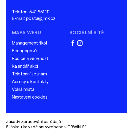
Telefon:
541 651 111
E-mail:
posta@jmk.cz
MAPA WEBU
SOCIÁLNÍ SÍTĚ
Management škol
facebook
instagram
Pedagogové
Rodiče a veřejnost
Kalendář akcí
Telefonní seznam
Adresy a kontakty
Volná místa
Nastavení cookies
Zásady zpracování os. údajů
S láskou ke vzdělání vyrobeno v ORWIN