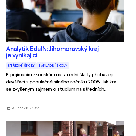
Analytik EduIN: Jihomoravský kraj
je vynikající
STŘEDNÍ ŠKOLY
ZÁKLADNÍ ŠKOLY
K přijímacím zkouškám na střední školy přicházejí
deváťáci z populačně silného ročníku 2008. Jak kraj
se zvýšeným zájmem o studium na středních
školách pracuje?
31. BŘEZNA 2023