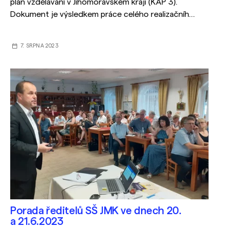
plán vzdělávání v Jihomoravském kraji (KAP 3).
Dokument je výsledkem práce celého realizačního
týmu KAP JMK III a bude sloužit zejména
k implementaci prioritních aktivit na území JMK.
7. SRPNA 2023
Porada ředitelů SŠ JMK ve dnech 20.
a 21.6.2023