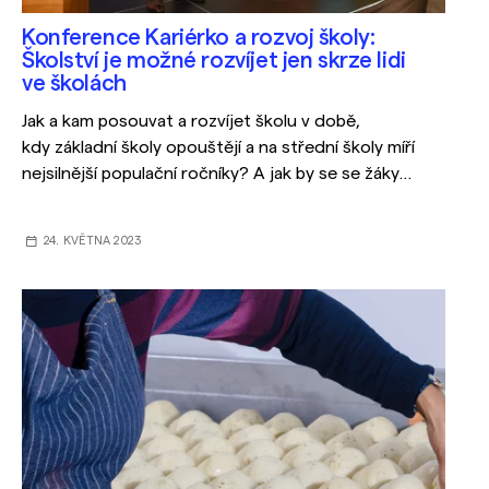
Konference Kariérko a rozvoj školy:
Školství je možné rozvíjet jen skrze lidi
ve školách
Jak a kam posouvat a rozvíjet školu v době,
kdy základní školy opouštějí a na střední školy míří
nejsilnější populační ročníky? A jak by se se žáky
mělo pracovat na základkách? Na tyto palčivé
otázky dneška v jihomoravském kontextu hledala
24. KVĚTNA 2023
odpovědi odborná konference Kariérko a rozvoj
školy, která se konala ve středu 17. května v Brně.