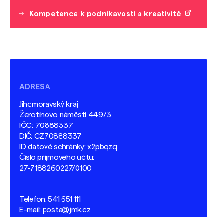
Kompetence k podnikavosti a kreativitě
ADRESA
Jihomoravský kraj
Žerotínovo náměstí 449/3
IČO: 70888337
DIČ: CZ70888337
ID datové schránky: x2pbqzq
Číslo příjmového účtu:
27-7188260227/0100
Telefon:
541 651 111
E-mail:
posta@jmk.cz