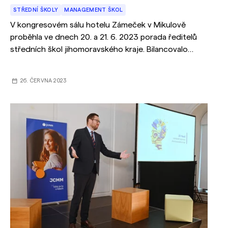
STŘEDNÍ ŠKOLY
MANAGEMENT ŠKOL
V kongresovém sálu hotelu Zámeček v Mikulově
proběhla ve dnech 20. a 21. 6. 2023 porada ředitelů
středních škol jihomoravského kraje. Bilancovalo
se nejen uplynulé období, ale mnohé příspěvky byly
zaměřeny i na úkoly které na školy čekají v příštích
26. ČERVNA 2023
měsících a letech.