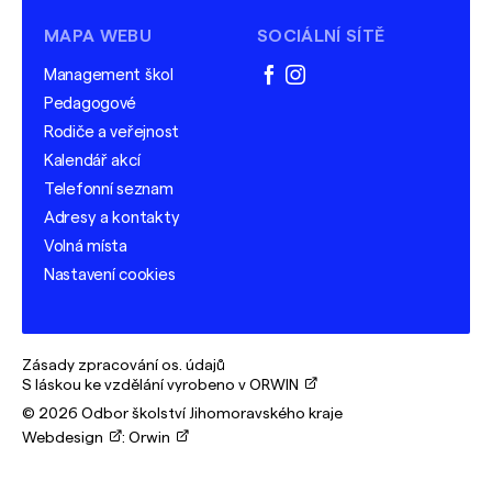
MAPA WEBU
SOCIÁLNÍ SÍTĚ
Management škol
facebook
instagram
Pedagogové
Rodiče a veřejnost
Kalendář akcí
Telefonní seznam
Adresy a kontakty
Volná místa
Nastavení cookies
Zásady zpracování os. údajů
S láskou ke vzdělání vyrobeno v ORWIN
© 2026 Odbor školství Jihomoravského kraje
Webdesign
:
Orwin