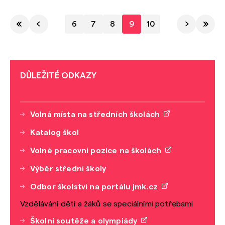
6
7
8
9
10
DŮLEŽITÉ ODKAZY
Volná místa na středních školách
Katalog škol
Volné pracovní pozice na školách
Výběr střední školy
Odbor školství na portálu jmk.cz
Vzdělávání dětí a žáků se speciálními potřebami
Školní soutěže a olympiády