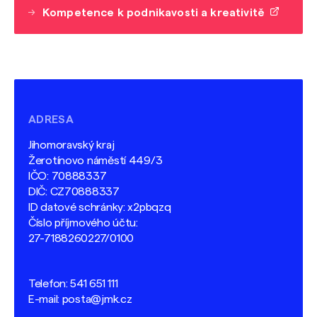
Kompetence k podnikavosti a kreativitě
ADRESA
Jihomoravský kraj
Žerotínovo náměstí 449/3
IČO: 70888337
DIČ: CZ70888337
ID datové schránky: x2pbqzq
Číslo příjmového účtu:
27-7188260227/0100
Telefon:
541 651 111
E-mail:
posta@jmk.cz