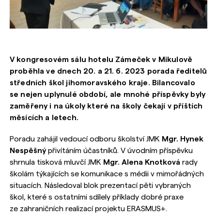
V kongresovém sálu hotelu Zámeček v Mikulově
proběhla ve dnech 20. a 21. 6. 2023 porada ředitelů
středních škol jihomoravského kraje. Bilancovalo
se nejen uplynulé období, ale mnohé příspěvky byly
zaměřeny i na úkoly které na školy čekají v příštích
měsících a letech.
Poradu zahájil vedoucí odboru školství JMK
Mgr. Hynek
Nespěšný
přivítáním účastníků. V úvodním příspěvku
shrnula tisková mluvčí JMK
Mgr. Alena Knotková
rady
školám týkajících se komunikace s médii v mimořádných
situacích. Následoval blok prezentací pěti vybraných
škol, které s ostatními sdílely příklady dobré praxe
ze zahraničních realizací projektu ERASMUS+.