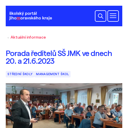
Aktuální informace
Porada ředitelů SŠ JMK ve dnech
20. a 21.6.2023
STŘEDNÍ ŠKOLY
MANAGEMENT ŠKOL