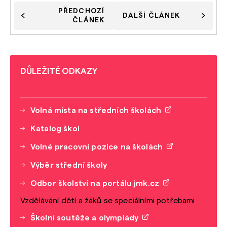
PŘEDCHOZÍ
DALŠÍ ČLÁNEK
ČLÁNEK
DŮLEŽITÉ ODKAZY
Volná místa na středních školách
Katalog škol
Volné pracovní pozice na školách
Výběr střední školy
Odbor školství na portálu jmk.cz
Vzdělávání dětí a žáků se speciálními potřebami
Školní soutěže a olympiády