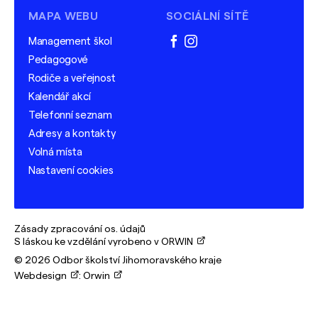
MAPA WEBU
SOCIÁLNÍ SÍTĚ
Management škol
facebook
instagram
Pedagogové
Rodiče a veřejnost
Kalendář akcí
Telefonní seznam
Adresy a kontakty
Volná místa
Nastavení cookies
Zásady zpracování os. údajů
S láskou ke vzdělání vyrobeno v ORWIN
© 2026 Odbor školství Jihomoravského kraje
Webdesign
:
Orwin