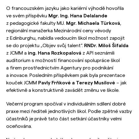
O francouzském jazyku jako kariérní výhodě hovořila
ve svém příspěvku
Mgr. Ing. Hana Delalande
z pedagogické fakulty MU.
Mgr. Michaela Türková
,
regionální manažerka Mezinárodní ceny vévody
z Edinburghu, nabídla vedoucím škol možnost zapojit
se do projektu „Objev svůj talent“.
RNDr. Miloš Šifalda
z JCMM a
ing. Hana Rozkopalová
z API seznámili
auditorium s možností financování spolupráce škol
a firem prostřednictvím Agentury pro podnikání
a inovace. Posledním příspěvkem pak byla prezentace
kouček JCMM
Pavly Frňkové a Terezy Musilové
– jak
efektivně a konstruktivně zavádět změnu ve škole.
Večerní program spočíval v individuálním sdílení dobré
praxe mezi řediteli jednotlivých škol. Podle zpětné vazby
účastníků je právě tato část setkání účastníky velmi
oceňována.