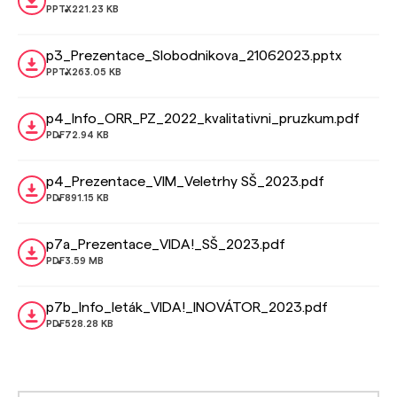
PPTX
221.23 KB
p3_Prezentace_Slobodnikova_21062023.pptx
PPTX
263.05 KB
p4_Info_ORR_PZ_2022_kvalitativni_pruzkum.pdf
PDF
72.94 KB
p4_Prezentace_VIM_Veletrhy SŠ_2023.pdf
PDF
891.15 KB
p7a_Prezentace_VIDA!_SŠ_2023.pdf
PDF
3.59 MB
p7b_Info_leták_VIDA!_INOVÁTOR_2023.pdf
PDF
528.28 KB