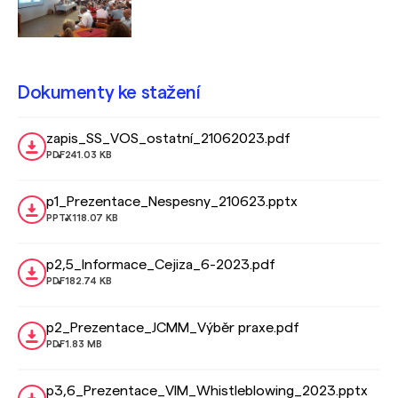
Dokumenty ke stažení
zapis_SS_VOS_ostatní_21062023.pdf
PDF
241.03 KB
p1_Prezentace_Nespesny_210623.pptx
PPTX
118.07 KB
p2,5_Informace_Cejiza_6-2023.pdf
PDF
182.74 KB
p2_Prezentace_JCMM_Výběr praxe.pdf
PDF
1.83 MB
p3,6_Prezentace_VIM_Whistleblowing_2023.pptx