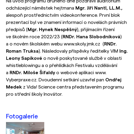
Na úvod programu druhého dne pozdravil auditorium
odcházející náměstek hejtmana
Mgr. Jiří Nantl, LL.M.,
alespoň prostřednictvím videokonference. První blok
prezentací byl ve znamení informací o novelách právních
předpisů (
Mgr. Hynek Nespěšný
), přijímacím řízení
ve školním roce 2022/23 (
RNDr. Hana Slobodníková
)
a o novém školském webu www.skoly.jmk.cz (
RNDr.
Roman Truksa
). Následovaly příspěvky ředitelky VIM
Ing.
Leony Sapíkové
o nově poskytované službě v oblasti
whistleblowingu a o přehlídkách Festivalu vzdělávání
a
RNDr. Miloše Šifaldy
o webové aplikaci www.
Vyberpraxe.cz. Dvoudenní setkání uzavřel pan
Ondřej
Medek
z Vida! Science centra představením programu
pro střední školy Inovátor.
Fotogalerie