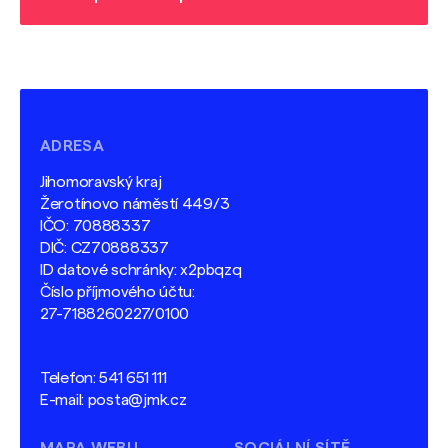
ADRESA
Jihomoravský kraj
Žerotínovo náměstí 449/3
IČO: 70888337
DIČ: CZ70888337
ID datové schránky: x2pbqzq
Číslo příjmového účtu:
27-7188260227/0100
Telefon:
541 651 111
E-mail:
posta@jmk.cz