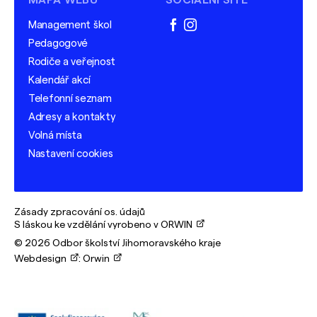
MAPA WEBU
SOCIÁLNÍ SÍTĚ
Management škol
facebook
instagram
Pedagogové
Rodiče a veřejnost
Kalendář akcí
Telefonní seznam
Adresy a kontakty
Volná místa
Nastavení cookies
Zásady zpracování os. údajů
S láskou ke vzdělání vyrobeno v ORWIN
© 2026 Odbor školství Jihomoravského kraje
Webdesign
:
Orwin