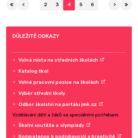
2
3
4
5
6
DŮLEŽITÉ ODKAZY
Volná místa na středních školách
Katalog škol
Volné pracovní pozice na školách
Výběr střední školy
Odbor školství na portálu jmk.cz
Vzdělávání dětí a žáků se speciálními potřebami
Školní soutěže a olympiády
Kompetence k podnikavosti a kreativitě