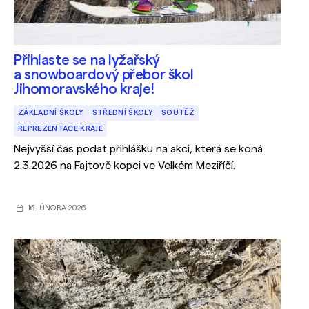
Přihlaste se na lyžařský
a snowboardový přebor škol
Jihomoravského kraje!
ZÁKLADNÍ ŠKOLY
STŘEDNÍ ŠKOLY
SOUTĚŽ
REPREZENTACE KRAJE
Nejvyšší čas podat přihlášku na akci, která se koná
2.3.2026 na Fajtově kopci ve Velkém Meziříčí.
16. ÚNORA 2026