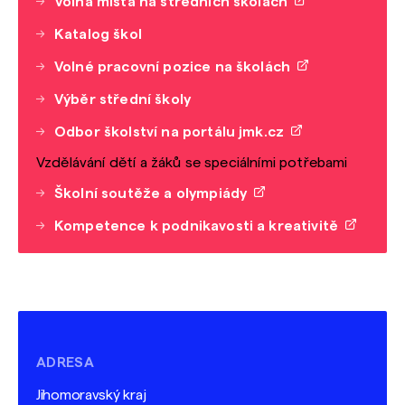
Volná místa na středních školách
Katalog škol
Volné pracovní pozice na školách
Výběr střední školy
Odbor školství na portálu jmk.cz
Vzdělávání dětí a žáků se speciálními potřebami
Školní soutěže a olympiády
Kompetence k podnikavosti a kreativitě
ADRESA
Jihomoravský kraj