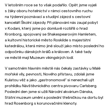
V letošním roce se to však podařilo. Opět jsme vyjeli
s žáky oboru hotelnictví v rámci cestovního ruchu
na týdenní poznávací a studijní zájezd s cestovní
kanceláří Školní zájezdy. Při plánování nás zaujal pobyt
v Kodani, který jsme po domluvě rozšířili o hrad
Kronborg, spojovaný se Shakespearovým Hamletem,
a kultovní historické město Roskilde s majestátní
katedrálou, která mimo jiné slouží jako místo poslední ho
odpočinku dánských králů a královen. A také tady
ve městě mají Muzeum vikingských lodí.
V samotném hlavním městě nás čekaly zastávky u Malé
mořské víly, pevnosti, Nového přístavu, zdolali jsme
Kulatou věž a jako „gastronomové“ si nenechali ujít
prohlídku Návštěvnického centra pivovaru Carlsberg.
Poslední den jsme si užili Národní akvárium Dánska,
Státní muzeum umění a poslední třešničkou na dortu byl
hrad Rosenborg s korunovačními klenoty.