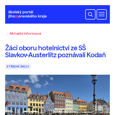
Aktuální informace
Žáci oboru hotelnictví ze SŠ
Slavkov-Austerlitz poznávali Kodaň
STŘEDNÍ ŠKOLY