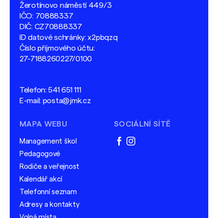
Žerotínovo náměstí 449/3
IČO: 70888337
DIČ: CZ70888337
ID datové schránky: x2pbqzq
Číslo příjmového účtu:
27-7188260227/0100
Telefon:
541 651 111
E-mail:
posta@jmk.cz
MAPA WEBU
SOCIÁLNÍ SÍTĚ
Management škol
facebook
instagram
Pedagogové
Rodiče a veřejnost
Kalendář akcí
Telefonní seznam
Adresy a kontakty
Volná místa