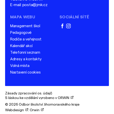
E-mail:
posta@jmk.cz
MAPA WEBU
SOCIÁLNÍ SÍTĚ
Management škol
facebook
instagram
Pedagogové
Rodiče a veřejnost
Kalendář akcí
Telefonní seznam
Adresy a kontakty
Volná místa
Nastavení cookies
Zásady zpracování os. údajů
S láskou ke vzdělání vyrobeno v ORWIN
© 2026 Odbor školství Jihomoravského kraje
Webdesign
:
Orwin