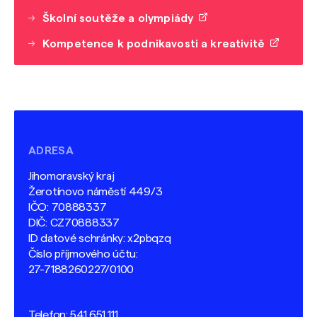
Školní soutěže a olympiády
Kompetence k podnikavosti a kreativitě
ADRESA
Jihomoravský kraj
Žerotínovo náměstí 449/3
IČO: 70888337
DIČ: CZ70888337
ID datové schránky: x2pbqzq
Číslo příjmového účtu:
27-7188260227/0100
Telefon:
541 651 111