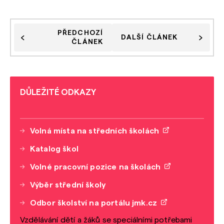
PŘEDCHOZÍ
DALŠÍ ČLÁNEK
ČLÁNEK
DŮLEŽITÉ ODKAZY
Volná místa na středních školách
Katalog škol
Volné pracovní pozice na školách
Výběr střední školy
Odbor školství na portálu jmk.cz
Vzdělávání dětí a žáků se speciálními potřebami