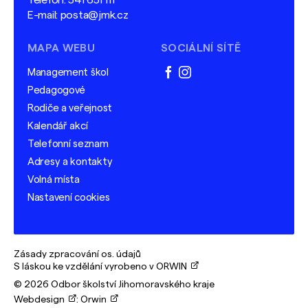
Telefon:
541 651 111
E-mail:
posta@jmk.cz
MAPA WEBU
SOCIÁLNÍ SÍTĚ
Management škol
facebook
instagram
Pedagogové
Rodiče a veřejnost
Kalendář akcí
Telefonní seznam
Adresy a kontakty
Volná místa
Nastavení cookies
Zásady zpracování os. údajů
S láskou ke vzdělání vyrobeno v ORWIN
© 2026 Odbor školství Jihomoravského kraje
Webdesign
:
Orwin