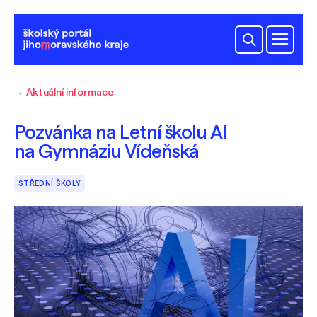
Aktuální informace
Pozvánka na Letní školu AI
na Gymnáziu Vídeňská
STŘEDNÍ ŠKOLY