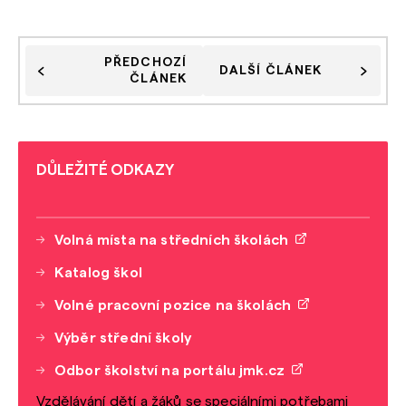
PŘEDCHOZÍ
DALŠÍ ČLÁNEK
ČLÁNEK
DŮLEŽITÉ ODKAZY
Volná místa na středních školách
Katalog škol
Volné pracovní pozice na školách
Výběr střední školy
Odbor školství na portálu jmk.cz
Vzdělávání dětí a žáků se speciálními potřebami