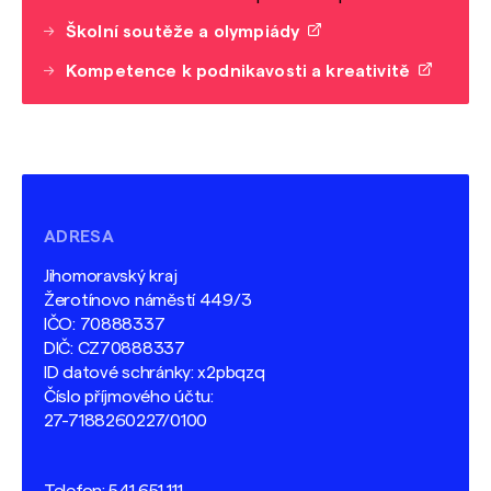
Školní soutěže a olympiády
Kompetence k podnikavosti a kreativitě
ADRESA
Jihomoravský kraj
Žerotínovo náměstí 449/3
IČO: 70888337
DIČ: CZ70888337
ID datové schránky: x2pbqzq
Číslo příjmového účtu:
27-7188260227/0100