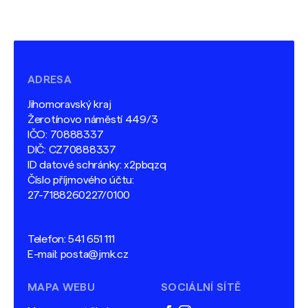
ADRESA
Jihomoravský kraj
Žerotínovo náměstí 449/3
IČO: 70888337
DIČ: CZ70888337
ID datové schránky: x2pbqzq
Číslo příjmového účtu:
27-7188260227/0100
Telefon:
541 651 111
E-mail:
posta@jmk.cz
MAPA WEBU
SOCIÁLNÍ SÍTĚ