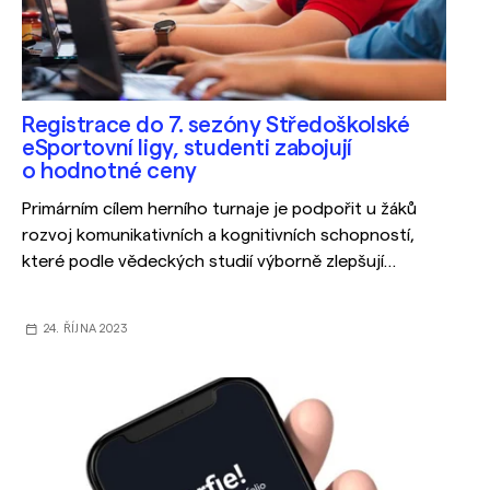
Registrace do 7. sezóny Středoškolské
eSportovní ligy, studenti zabojují
o hodnotné ceny
Primárním cílem herního turnaje je podpořit u žáků
rozvoj komunikativních a kognitivních schopností,
které podle vědeckých studií výborně zlepšují
právě počítačové hry. Některé z herních titulů
vybízejí studenty k soustavnému studiu
24. ŘÍJNA 2023
podkladových materiálů k dané hře, stejně jako
ke zlepšení cizích jazyků.