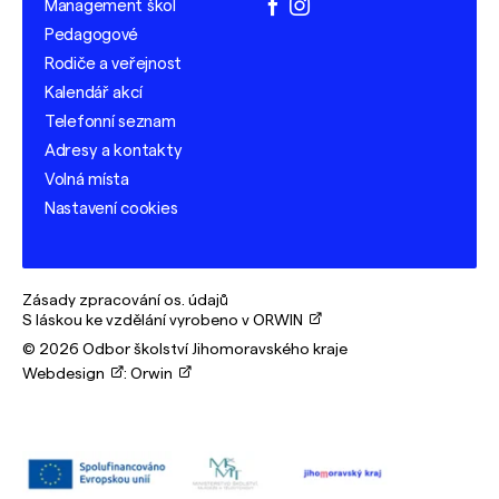
Management škol
facebook
instagram
Pedagogové
Rodiče a veřejnost
Kalendář akcí
Telefonní seznam
Adresy a kontakty
Volná místa
Nastavení cookies
Zásady zpracování os. údajů
S láskou ke vzdělání vyrobeno v ORWIN
© 2026 Odbor školství Jihomoravského kraje
Webdesign
:
Orwin