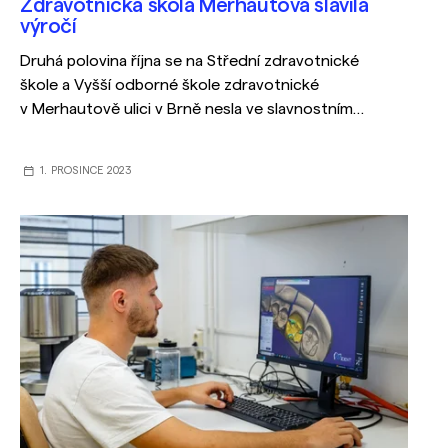
Zdravotnická škola Merhautova slavila
výročí
Druhá polovina října se na Střední zdravotnické
škole a Vyšší odborné škole zdravotnické
v Merhautově ulici v Brně nesla ve slavnostním
duchu. Škola totiž slavila významné jubileum,
a to 70. výročí svého vzniku. Za tuto dobu ušla
1. PROSINCE 2023
velký kus cesty a stala se moderní školou
vzdělávající žáky a studenty v technických
oborech zdravotnictví.