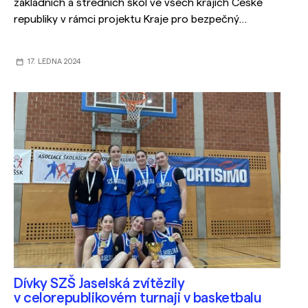
základních a středních škol ve všech krajích České
republiky v rámci projektu Kraje pro bezpečný
internet vzdělávat v oblasti bezpečnosti
na internetu, zapojit do soutěžního kvízu a vyhrát
17. LEDNA 2024
hodnotné ceny.
Dívky SZŠ Jaselská zvítězily
v celorepublikovém turnaji v basketbalu