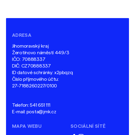
ADRESA
Jihomoravský kraj
Žerotínovo náměstí 449/3
IČO: 70888337
DIČ: CZ70888337
ID datové schránky: x2pbqzq
Číslo příjmového účtu:
27-7188260227/0100
Telefon:
541 651 111
E-mail:
posta@jmk.cz
MAPA WEBU
SOCIÁLNÍ SÍTĚ