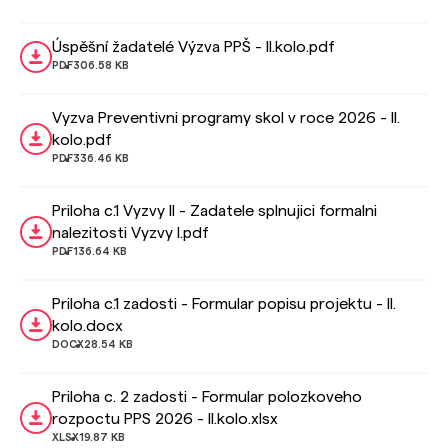
Úspěšní žadatelé Výzva PPŠ - II.kolo.pdf
PDF
306.58 KB
Vyzva Preventivni programy skol v roce 2026 - II.
kolo.pdf
PDF
336.46 KB
Priloha c.1 Vyzvy II - Zadatele splnujici formalni
nalezitosti Vyzvy I.pdf
PDF
136.64 KB
Priloha c.1 zadosti - Formular popisu projektu - II.
kolo.docx
DOCX
28.54 KB
Priloha c. 2 zadosti - Formular polozkoveho
rozpoctu PPS 2026 - II.kolo.xlsx
XLSX
19.87 KB