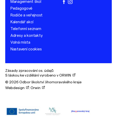
Management škol
facebook
instagram
Pedagogové
Rodiče a veřejnost
Kalendář akcí
Telefonní seznam
Adresy a kontakty
Volná místa
Nastavení cookies
Zásady zpracování os. údajů
S láskou ke vzdělání vyrobeno v ORWIN
© 2026 Odbor školství Jihomoravského kraje
Webdesign
:
Orwin