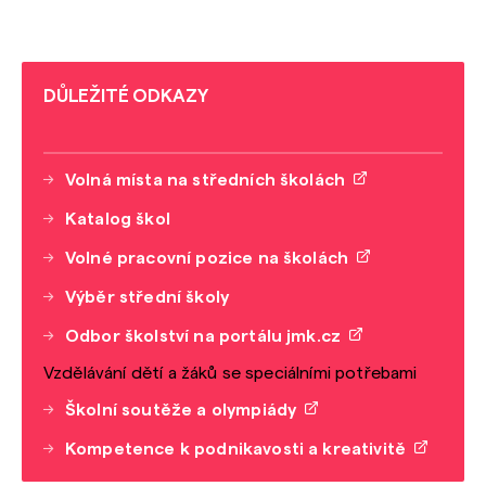
DŮLEŽITÉ ODKAZY
Volná místa na středních školách
Katalog škol
Volné pracovní pozice na školách
Výběr střední školy
Odbor školství na portálu jmk.cz
Vzdělávání dětí a žáků se speciálními potřebami
Školní soutěže a olympiády
Kompetence k podnikavosti a kreativitě