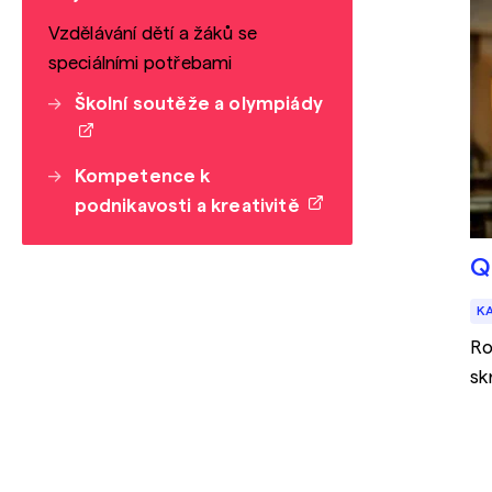
Vzdělávání dětí a žáků se
speciálními potřebami
Školní soutěže a olympiády
Kompetence k
podnikavosti a kreativitě
Q
K
Ro
sk