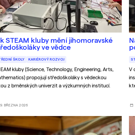
ak STEAM kluby mění jihomoravské
N
tředoškoláky ve vědce
p
TŘEDNÍ ŠKOLY
KARIÉROVÝ ROZVOJ
S
EAM kluby (Science, Technology, Engineering, Arts,
V 
thematics) propojují středoškoláky s vědeckou
in
itou z brněnských univerzit a výzkumných institucí.
kt
i š
9. BŘEZNA 2026