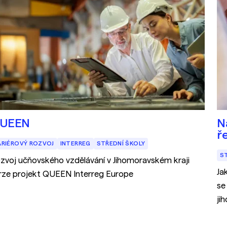
UEEN
N
ře
ARIÉROVÝ ROZVOJ
INTERREG
STŘEDNÍ ŠKOLY
S
zvoj učňovského vzdělávání v Jihomoravském kraji
Ja
rze projekt QUEEN Interreg Europe
se
ji
se
Ji