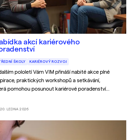
abídka akcí kariérového
oradenství
TŘEDNÍ ŠKOLY
KARIÉROVÝ ROZVOJ
dalším pololetí Vám VIM přináší nabité akce plné
spirace, praktických workshopů a setkávání,
erá pomohou posunout kariérové poradenství
kolní praxi o krok dál.
20. LEDNA 2026