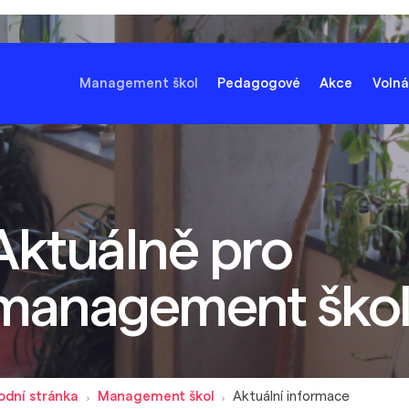
Management škol
Pedagogové
Akce
Volná
Aktuálně pro
management ško
odní stránka
Management škol
Aktuální informace