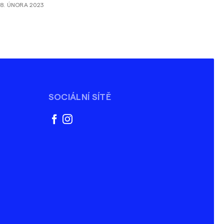
8. ÚNORA 2023
rtfolií mezi žáky má napomoci i webová aplikace
art iD, která nyní vstupuje do další fáze svého
ngování.
SOCIÁLNÍ SÍTĚ
facebook
instagram