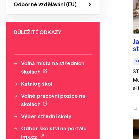
Odborné vzdělávání (EU)
DŮLEŽITÉ ODKAZY
J
s
S
Volná místa na středních
ST
školách
Ma
Katalog škol
el
Volné pracovní pozice na
školách
Výběr střední školy
Odbor školství na portálu
jmk.cz