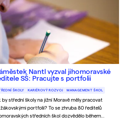
áměstek Nantl vyzval jihomoravské
ditele SŠ: Pracujte s portfolii
TŘEDNÍ ŠKOLY
KARIÉROVÝ ROZVOJ
MANAGEMENT ŠKOL
k by střední školy na jižní Moravě měly pracovat
 žákovskými portfolii? To se zhruba 80 ředitelů
homoravských středních škol dozvědělo během
tkání, které se konalo 6. února 2023 v budově
homoravského kraje v ulici Cejl. Se zaváděním