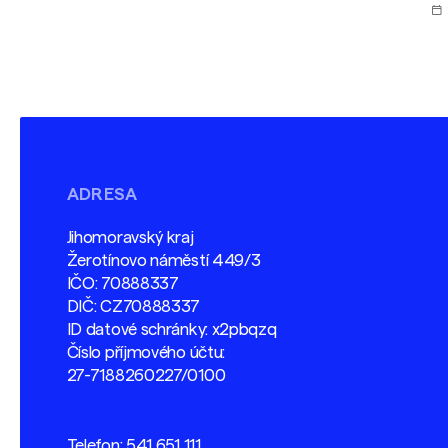
ADRESA
Jihomoravský kraj
Žerotínovo náměstí 449/3
IČO: 70888337
DIČ: CZ70888337
ID datové schránky: x2pbqzq
Číslo příjmového účtu:
27-7188260227/0100
Telefon:
541 651 111