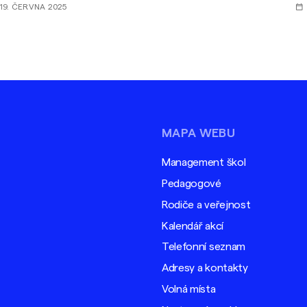
19. ČERVNA 2025
po
St
fu
MAPA WEBU
Management škol
Pedagogové
Rodiče a veřejnost
Kalendář akcí
Telefonní seznam
Adresy a kontakty
Volná místa