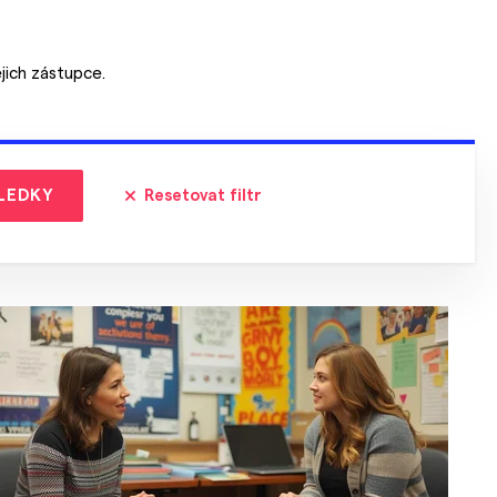
ejich zástupce.
LEDKY
Resetovat filtr