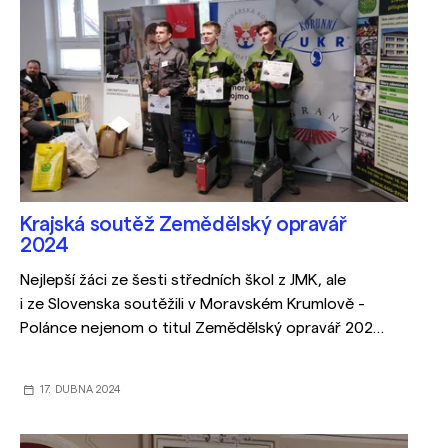
Krajská soutěž Zemědělský opravář
2024
Nejlepší žáci ze šesti středních škol z JMK, ale
i ze Slovenska soutěžili v Moravském Krumlově -
Polánce nejenom o titul Zemědělský opravář 2024,
ale i o hodnotné ceny.
17. DUBNA 2024