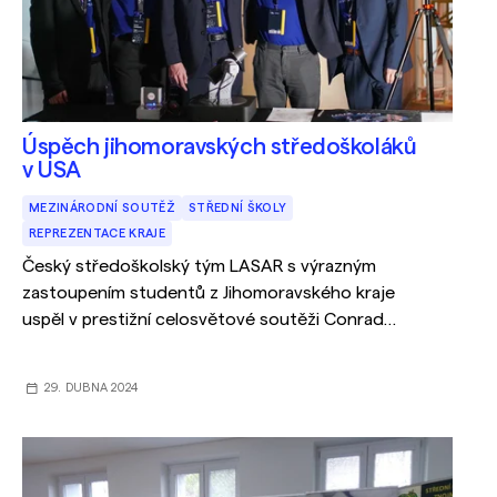
Úspěch jihomoravských středoškoláků
v USA
MEZINÁRODNÍ SOUTĚŽ
STŘEDNÍ ŠKOLY
REPREZENTACE KRAJE
Český středoškolský tým LASAR s výrazným
zastoupením studentů z Jihomoravského kraje
uspěl v prestižní celosvětové soutěži Conrad
Challenge v centru NASA v Houstonu.
29. DUBNA 2024