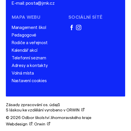
E-mail:
posta@jmk.cz
MAPA WEBU
SOCIÁLNÍ SÍTĚ
Management škol
facebook
instagram
Pedagogové
Rodiče a veřejnost
Kalendář akcí
Telefonní seznam
Adresy a kontakty
Volná místa
Nastavení cookies
Zásady zpracování os. údajů
S láskou ke vzdělání vyrobeno v ORWIN
© 2026 Odbor školství Jihomoravského kraje
Webdesign
:
Orwin