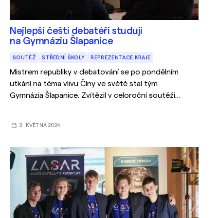
Nejlepší čeští debatéři studují
na Gymnáziu Šlapanice
SOUTĚŽ
STŘEDNÍ ŠKOLY
REPREZENTACE KRAJE
Mistrem republiky v debatování se po pondělním
utkání na téma vlivu Číny ve světě stal tým
Gymnázia Šlapanice. Zvítězil v celoroční soutěži
Debatní liga, které se letos zúčastnilo více než 100
týmů.
2. KVĚTNA 2024