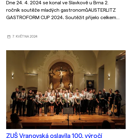
Dne 24. 4. 2024 se konal ve Slavkově u Brna 2.
ročník soutěže mladých gastronomů
AUSTERLITZ
GASTROFORM CUP 2024
.
Soutěžit přijelo celkem
9 škol z celé České republiky a 2 školy
ze sousedního Slovenska.
7. KVĚTNA 2024
ZUŠ Vranovská oslavila 100. výročí