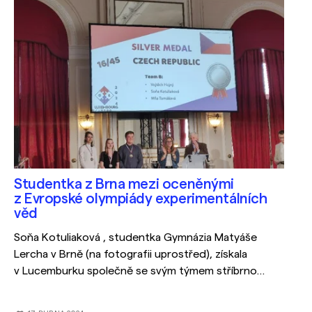
Studentka z Brna mezi oceněnými
z Evropské olympiády experimentálních
věd
Soňa Kotuliaková , studentka Gymnázia Matyáše
Lercha v Brně (na fotografii uprostřed), získala
v Lucemburku společně se svým týmem stříbrnou
medaili. Gratulujeme!