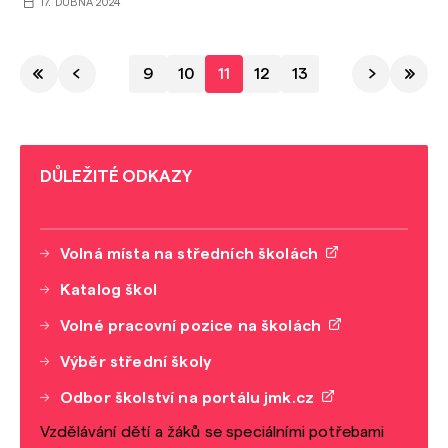
17. DUBNA 2024
9
10
11
12
13
DŮLEŽITÉ ODKAZY
Volná místa na středních školách
Katalog škol
Volné pracovní pozice na školách
Výběr střední školy
Odbor školství na portálu jmk.cz
Vzdělávání dětí a žáků se speciálními potřebami