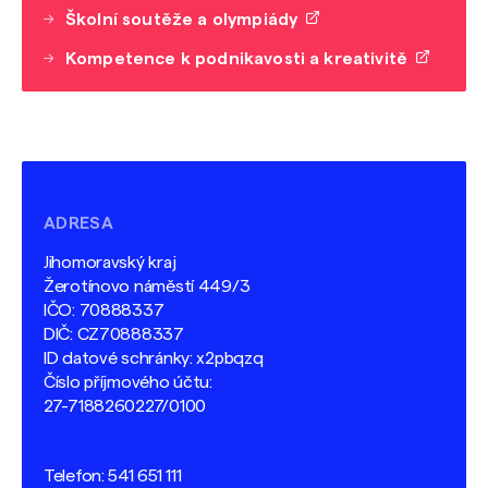
Školní soutěže a olympiády
Kompetence k podnikavosti a kreativitě
ADRESA
Jihomoravský kraj
Žerotínovo náměstí 449/3
IČO: 70888337
DIČ: CZ70888337
ID datové schránky: x2pbqzq
Číslo příjmového účtu:
27-7188260227/0100
Telefon:
541 651 111