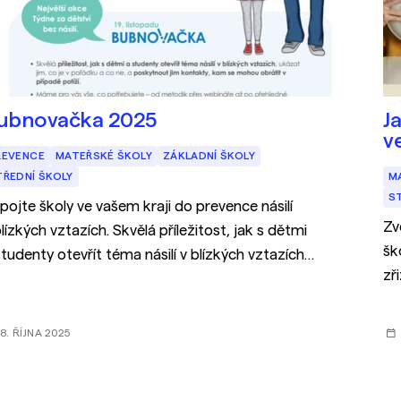
ubnovačka 2025
J
v
REVENCE
MATEŘSKÉ ŠKOLY
ZÁKLADNÍ ŠKOLY
TŘEDNÍ ŠKOLY
M
S
pojte školy ve vašem kraji do prevence násilí
Zv
blízkých vztazích. Skvělá příležitost, jak s dětmi
šk
studenty otevřít téma násilí v blízkých vztazích
zř
posktynout jim kontakty, kam se mohou obrátit
ko
8. ŘÍJNA 2025