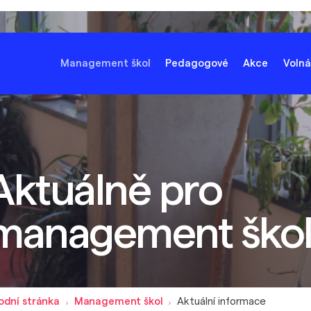
Management škol
Pedagogové
Akce
Volná
Aktuálně pro
management ško
odní stránka
Management škol
Aktuální informace