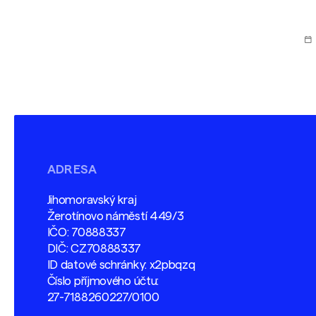
we
pr
ADRESA
Jihomoravský kraj
Žerotínovo náměstí 449/3
IČO: 70888337
DIČ: CZ70888337
ID datové schránky: x2pbqzq
Číslo příjmového účtu:
27-7188260227/0100