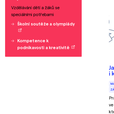
Vzdělávání dětí a žáků se
speciálními potřebami
Školní soutěže a olympiády
Kompetence k
podnikavosti a kreativitě
J
i 
M
Z
Pr
ve
kte