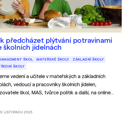
ak předcházet plýtvání potravinami
e školních jídelnách
ANAGEMENT ŠKOL
MATEŘSKÉ ŠKOLY
ZÁKLADNÍ ŠKOLY
TŘEDNÍ ŠKOLY
eme vedení a učitele v mateřských a základních
olách, vedoucí a pracovníky školních jídelen,
izovatele škol, MAS, tvůrce politik a další, na online
nferenci.
9. LISTOPADU 2023