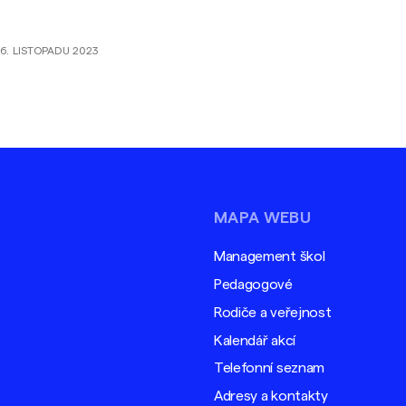
llbeingu vyučujících a dalších pedagogických
acovníků a pracovnic.
6. LISTOPADU 2023
MAPA WEBU
Management škol
Pedagogové
Rodiče a veřejnost
Kalendář akcí
Telefonní seznam
Adresy a kontakty