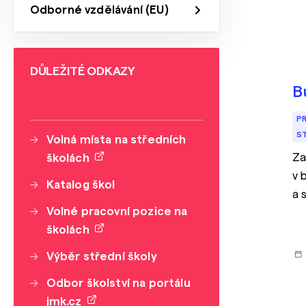
Odborné vzdělávání (EU)
DŮLEŽITÉ ODKAZY
B
P
S
Volná místa na středních
Za
školách
v 
Katalog škol
a 
Volné pracovní pozice na
a 
školách
Výběr střední školy
Odbor školství na portálu
jmk.cz