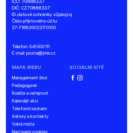
IČO: 70888337
DIČ: CZ70888337
ID datové schránky: x2pbqzq
Číslo příjmového účtu:
27-7188260227/0100
Telefon:
541 651 111
E-mail:
posta@jmk.cz
MAPA WEBU
SOCIÁLNÍ SÍTĚ
Management škol
facebook
instagram
Pedagogové
Rodiče a veřejnost
Kalendář akcí
Telefonní seznam
Adresy a kontakty
Volná místa
Nastavení cookies