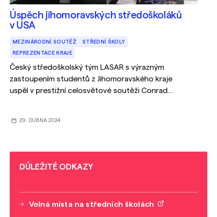
Úspěch jihomoravských středoškoláků
v USA
MEZINÁRODNÍ SOUTĚŽ
STŘEDNÍ ŠKOLY
REPREZENTACE KRAJE
Český středoškolský tým LASAR s výrazným
zastoupením studentů z Jihomoravského kraje
uspěl v prestižní celosvětové soutěži Conrad
Challenge v centru NASA v Houstonu.
29. DUBNA 2024
DŮLEŽITÉ ODKAZY
Volná místa na středních školách