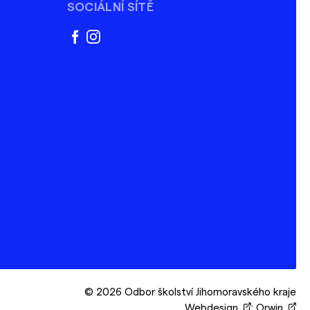
SOCIÁLNÍ SÍTĚ
facebook
instagram
© 2026 Odbor školství Jihomoravského kraje
Webdesign
:
Orwin