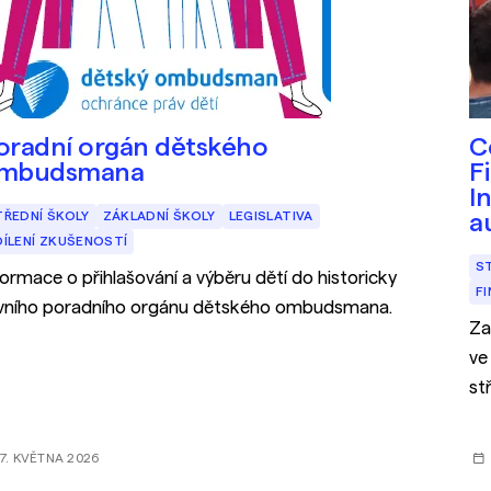
oradní orgán dětského
C
mbudsmana
F
I
TŘEDNÍ ŠKOLY
ZÁKLADNÍ ŠKOLY
LEGISLATIVA
a
DÍLENÍ ZKUŠENOSTÍ
S
formace o přihlašování a výběru dětí do historicky
F
vního poradního orgánu dětského ombudsmana.
Za
ve
st
7. KVĚTNA 2026