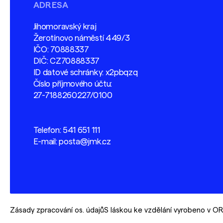
ADRESA
Jihomoravský kraj
Žerotínovo náměstí 449/3
IČO: 70888337
DIČ: CZ70888337
ID datové schránky: x2pbqzq
Číslo příjmového účtu:
27-7188260227/0100
Telefon:
541 651 111
E-mail:
posta@jmk.cz
Zásady zpracování os. údajů
S láskou ke vzdělání vyrobeno v 