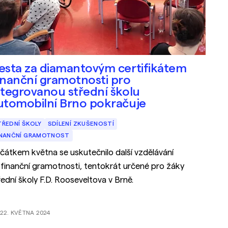
esta za diamantovým certifikátem
inanční gramotnosti pro
ntegrovanou střední školu
utomobilní Brno pokračuje
TŘEDNÍ ŠKOLY
SDÍLENÍ ZKUŠENOSTÍ
INANČNÍ GRAMOTNOST
čátkem května se uskutečnilo další vzdělávání
 finanční gramotnosti, tentokrát určené pro žáky
řední školy F.D. Rooseveltova v Brně.
22. KVĚTNA 2024