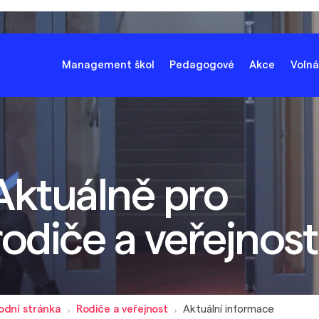
Management škol
Pedagogové
Akce
Volná
Aktuálně pro
rodiče a veřejnost
odní stránka
Rodiče a veřejnost
Aktuální informace