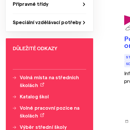
Přípravné třídy
Speciální vzdělávací potřeby
P
o
DŮLEŽITÉ ODKAZY
S
S
In
Volná místa na středních
pr
školách
Katalog škol
Volné pracovní pozice na
školách
Výběr střední školy