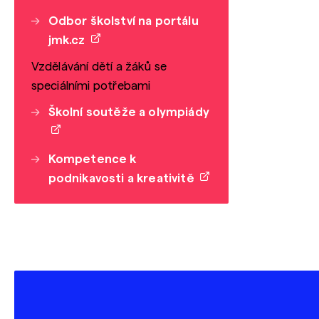
Odbor školství na portálu
jmk.cz
Vzdělávání dětí a žáků se
speciálními potřebami
Školní soutěže a olympiády
Kompetence k
podnikavosti a kreativitě