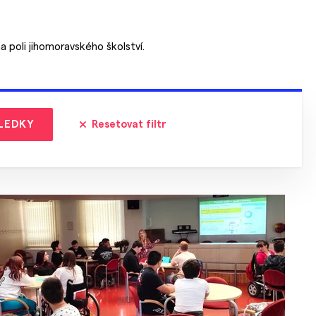
a poli jihomoravského školství.
LEDKY
Resetovat filtr