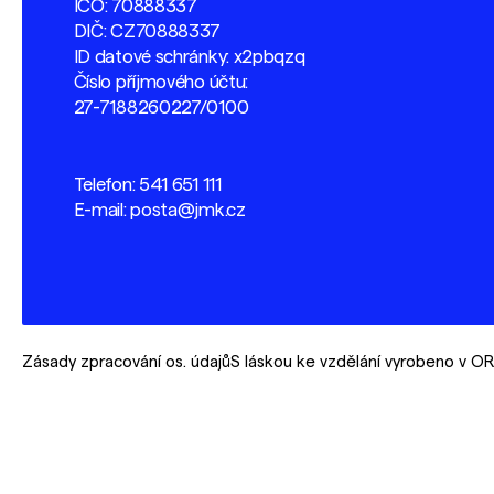
IČO: 70888337
DIČ: CZ70888337
ID datové schránky: x2pbqzq
Číslo příjmového účtu:
27-7188260227/0100
Telefon:
541 651 111
E-mail:
posta@jmk.cz
Zásady zpracování os. údajů
S láskou ke vzdělání vyrobeno v 