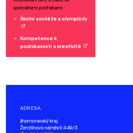
speciálními potřebami
Školní soutěže a olympiády
Kompetence k
podnikavosti a kreativitě
ADRESA
Jihomoravský kraj
Žerotínovo náměstí 449/3