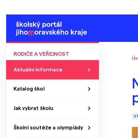
RODIČE A VEŘEJNOST
Úv
Aktuální informace
N
Katalog škol
p
Jak vybrat školu
S
Školní soutěže a olympiády