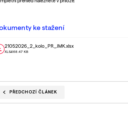
mpletní přehled naleznete v příloze.
okumenty ke stažení
21052026_2_kolo_PR_JMK.xlsx
XLSX
68.47 KB
PŘEDCHOZÍ ČLÁNEK