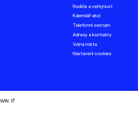
Rodiče a veřejnost
Kalendář akcí
Telefonní seznam
Adresy a kontakty
Volná místa
Nastavení cookies
ORWIN