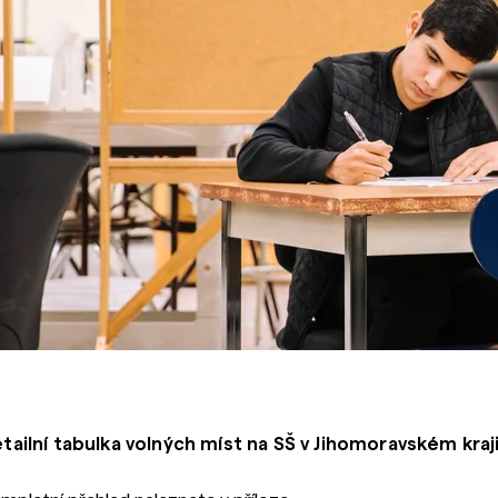
tailní tabulka volných míst na SŠ v Jihomoravském kraji