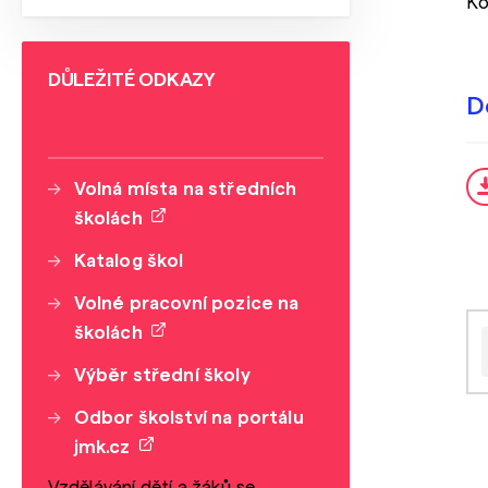
Ko
DŮLEŽITÉ ODKAZY
D
Volná místa na středních
školách
Katalog škol
Volné pracovní pozice na
školách
Výběr střední školy
Odbor školství na portálu
jmk.cz
Vzdělávání dětí a žáků se