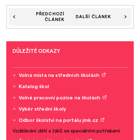
PŘEDCHOZÍ
DALŠÍ ČLÁNEK
ČLÁNEK
DŮLEŽITÉ ODKAZY
Volná místa na středních školách
Katalog škol
Volné pracovní pozice na školách
Výběr střední školy
Odbor školství na portálu jmk.cz
Vzdělávání dětí a žáků se speciálními potřebami