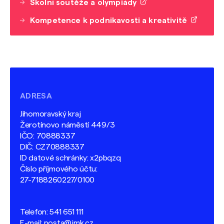
Školní soutěže a olympiády
Kompetence k podnikavosti a kreativitě
ADRESA
Jihomoravský kraj
Žerotínovo náměstí 449/3
IČO: 70888337
DIČ: CZ70888337
ID datové schránky: x2pbqzq
Číslo příjmového účtu:
27-7188260227/0100
Telefon:
541 651 111
E-mail:
posta@jmk.cz