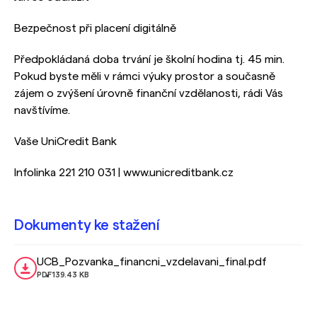
Bezpečnost při placení digitálně
Předpokládaná doba trvání je školní hodina tj. 45 min.
Pokud byste měli v rámci výuky prostor a současně
zájem o zvýšení úrovně finanční vzdělanosti, rádi Vás
navštívíme.
Vaše UniCredit Bank
Infolinka 221 210 031 | www.unicreditbank.cz
Dokumenty ke stažení
UCB_Pozvanka_financni_vzdelavani_final.pdf
PDF
139.43 KB