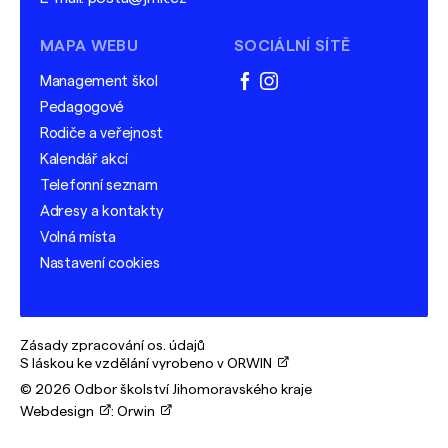
MAPA WEBU
SOCIÁLNÍ SÍTĚ
Management škol
facebook
instagram
Pedagogové
Rodiče a veřejnost
Kalendář akcí
Telefonní seznam
Adresy a kontakty
Volná místa
Nastavení cookies
Zásady zpracování os. údajů
S láskou ke vzdělání vyrobeno v ORWIN
© 2026 Odbor školství Jihomoravského kraje
Webdesign
:
Orwin