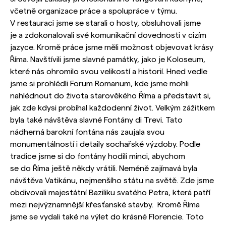
včetně organizace práce a spolupráce v týmu.
V restauraci jsme se starali o hosty, obsluhovali jsme
je a zdokonalovali své komunikační dovednosti v cizím
jazyce. Kromě práce jsme měli možnost objevovat krásy
Říma. Navštívili jsme slavné památky, jako je Koloseum,
které nás ohromilo svou velikostí a historií. Hned vedle
jsme si prohlédli Forum Romanum, kde jsme mohli
nahlédnout do života starověkého Říma a představit si,
jak zde kdysi probíhal každodenní život. Velkým zážitkem
byla také návštěva slavné Fontány di Trevi. Tato
nádherná barokní fontána nás zaujala svou
monumentálností i detaily sochařské výzdoby. Podle
tradice jsme si do fontány hodili minci, abychom
se do Říma ještě někdy vrátili. Neméně zajímavá byla
návštěva Vatikánu, nejmenšího státu na světě. Zde jsme
obdivovali majestátní Baziliku svatého Petra, která patří
mezi nejvýznamnější křesťanské stavby. Kromě Říma
jsme se vydali také na výlet do krásné Florencie. Toto