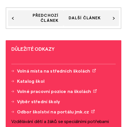
PŘEDCHOZÍ
DALŠÍ ČLÁNEK
ČLÁNEK
DŮLEŽITÉ ODKAZY
Volná místa na středních školách
Katalog škol
Volné pracovní pozice na školách
Výběr střední školy
Odbor školství na portálu jmk.cz
Vzdělávání dětí a žáků se speciálními potřebami