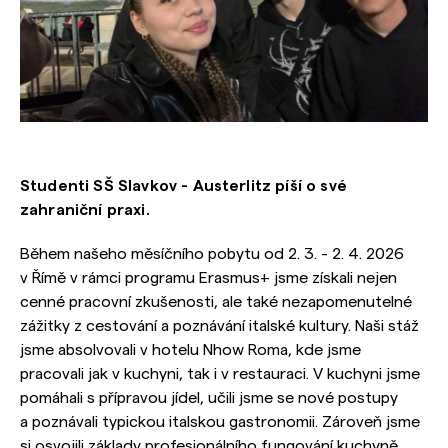
Studenti SŠ Slavkov - Austerlitz píší o své
zahraniční praxi.
Během našeho měsíčního pobytu od 2. 3. - 2. 4. 2026
v Římě v rámci programu Erasmus+ jsme získali nejen
cenné pracovní zkušenosti, ale také nezapomenutelné
zážitky z cestování a poznávání italské kultury. Naši stáž
jsme absolvovali v hotelu Nhow Roma, kde jsme
pracovali jak v kuchyni, tak i v restauraci. V kuchyni jsme
pomáhali s přípravou jídel, učili jsme se nové postupy
a poznávali typickou italskou gastronomii. Zároveň jsme
si osvojili základy profesionálního fungování kuchyně,