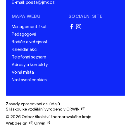
E-mail:
posta@jmk.cz
MAPA WEBU
SOCIÁLNÍ SÍTĚ
Management škol
facebook
instagram
Pedagogové
Rodiče a veřejnost
Kalendář akcí
Telefonní seznam
Adresy a kontakty
Volná místa
Nastavení cookies
Zásady zpracování os. údajů
S láskou ke vzdělání vyrobeno v ORWIN
© 2026 Odbor školství Jihomoravského kraje
Webdesign
:
Orwin