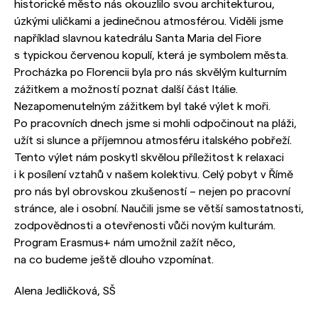
historické město nás okouzlilo svou architekturou,
úzkými uličkami a jedinečnou atmosférou. Viděli jsme
například slavnou katedrálu Santa Maria del Fiore
s typickou červenou kopulí, která je symbolem města.
Procházka po Florencii byla pro nás skvělým kulturním
zážitkem a možností poznat další část Itálie.
Nezapomenutelným zážitkem byl také výlet k moři.
Po pracovních dnech jsme si mohli odpočinout na pláži,
užít si slunce a příjemnou atmosféru italského pobřeží.
Tento výlet nám poskytl skvělou příležitost k relaxaci
i k posílení vztahů v našem kolektivu. Celý pobyt v Římě
pro nás byl obrovskou zkušeností – nejen po pracovní
stránce, ale i osobní. Naučili jsme se větší samostatnosti,
zodpovědnosti a otevřenosti vůči novým kulturám.
Program Erasmus+ nám umožnil zažít něco,
na co budeme ještě dlouho vzpomínat.
Alena Jedličková, SŠ