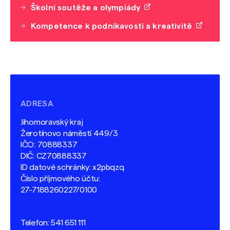
Školní soutěže a olympiády
Kompetence k podnikavosti a kreativitě
ADRESA
Jihomoravský kraj
Žerotínovo náměstí 449/3
IČO: 70888337
DIČ: CZ70888337
ID datové schránky: x2pbqzq
Číslo příjmového účtu:
27-7188260227/0100
Telefon:
541 651 111