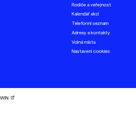
Rodiče a veřejnost
Kalendář akcí
Telefonní seznam
Adresy a kontakty
Volná místa
Nastavení cookies
ORWIN