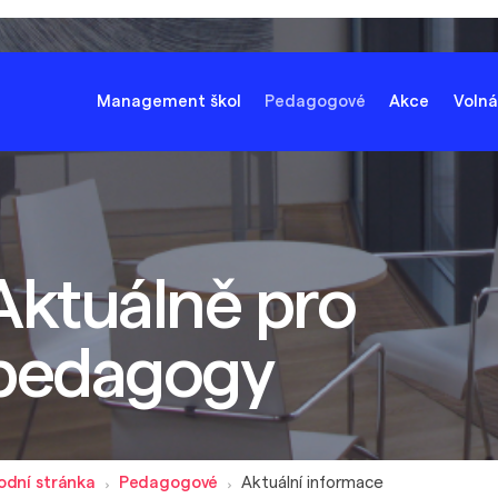
Management škol
Pedagogové
Akce
Volná
Aktuálně pro
pedagogy
odní stránka
Pedagogové
Aktuální informace