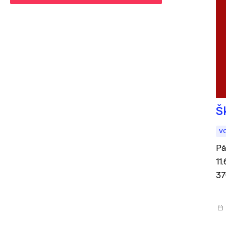
Š
V
Pá
11
37