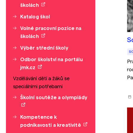
školách
Katalog škol
Volné pracovní pozice na
školách
S
Výběr střední školy
S
Odbor školství na portálu
Pr
jmk.cz
ro
Pa
Vzdělávání dětí a žáků se
vý
speciálními potřebami
př
Školní soutěže a olympiády
Kompetence k
podnikavosti a kreativitě