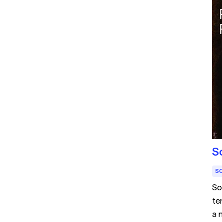
S
S
So
te
a 