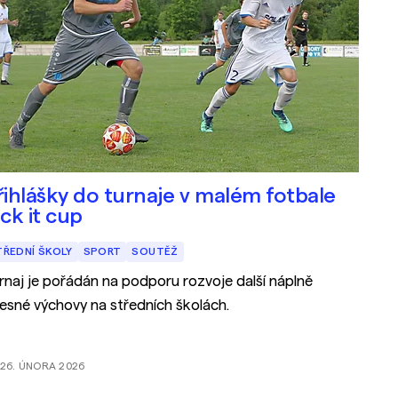
řihlášky do turnaje v malém fotbale
ick it cup
TŘEDNÍ ŠKOLY
SPORT
SOUTĚŽ
rnaj je pořádán na podporu rozvoje další náplně
lesné výchovy na středních školách.
26. ÚNORA 2026