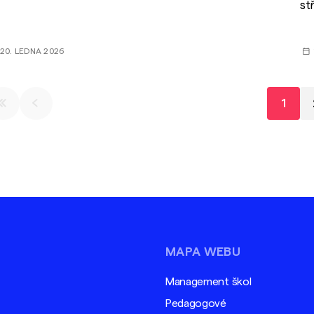
st
rtrétu.
20. LEDNA 2026
1
MAPA WEBU
Management škol
Pedagogové