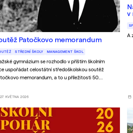
N
v
S
A 
outěž Patočkovo memorandum
OUTĚŽ
STŘEDNÍ ŠKOLY
MANAGEMENT ŠKOL
ažské gymnázium se rozhodlo v příštím školním
ce uspořádat celostátní středoškolskou soutěž
točkovo memorandum, a to u příležitosti 50.
ročí Charty 77, které si v roce 2027 budeme
ipomínat.
27. KVĚTNA 2026