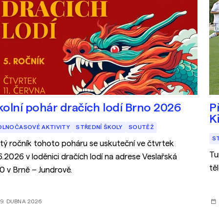
kolní pohár dračích lodí Brno 2026
P
K
OLNOČASOVÉ AKTIVITY
STŘEDNÍ ŠKOLY
SOUTĚŽ
S
tý ročník tohoto poháru se uskuteční ve čtvrtek
Tu
.6.2026 v loděnici dračích lodí na adrese Veslařská
tě
0 v Brně – Jundrově.
9. DUBNA 2026