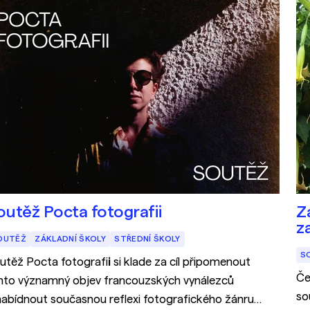
outěž Pocta fotografii
Z
z
OUTĚŽ
ZÁKLADNÍ ŠKOLY
STŘEDNÍ ŠKOLY
S
utěž Pocta fotografi
i
si klade za cíl připomenout
Če
nto významný objev francouzských vynálezců
so
nabídnout současnou reflexi fotografického žánru