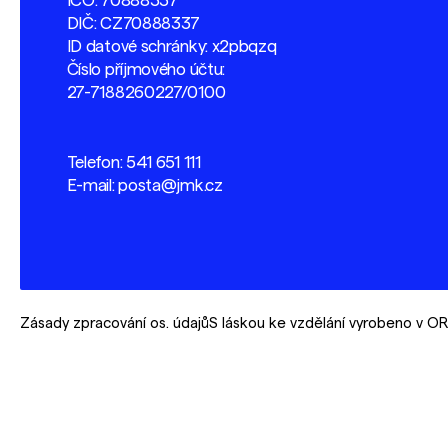
IČO: 70888337
DIČ: CZ70888337
ID datové schránky: x2pbqzq
Číslo příjmového účtu:
27-7188260227/0100
Telefon:
541 651 111
E-mail:
posta@jmk.cz
Zásady zpracování os. údajů
S láskou ke vzdělání vyrobeno v 