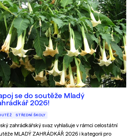
apoj se do soutěže Mladý
ahrádkář 2026!
OUTĚŽ
STŘEDNÍ ŠKOLY
ský zahrádkářský svaz vyhlašuje v rámci celostátní
utěže MLADÝ ZAHRÁDKÁŘ 2026 i kategorii pro