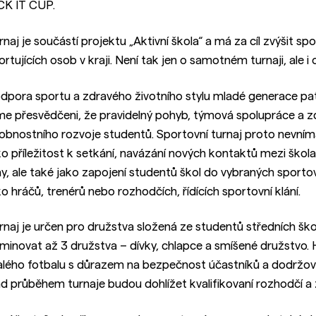
CK IT CUP.
rnaj je součástí projektu „Aktivní škola“ a má za cíl zvýšit sp
ortujících osob v kraji. Není tak jen o samotném turnaji, ale i 
dpora sportu a zdravého životního stylu mladé generace patř
me přesvědčeni, že pravidelný pohyb, týmová spolupráce a zd
obnostního rozvoje studentů. Sportovní turnaj proto nevní
ko příležitost k setkání, navázání nových kontaktů mezi škola
ay, ale také jako zapojení studentů škol do vybraných sportov
ko hráčů, trenérů nebo rozhodčích, řídících sportovní klání.
rnaj je určen pro družstva složená ze studentů středních šk
minovat až 3 družstva – dívky, chlapce a smíšené družstvo. 
lého fotbalu s důrazem na bezpečnost účastníků a dodržová
d průběhem turnaje budou dohlížet kvalifikovaní rozhodčí a