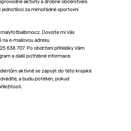
oprovodné aktivity a drobné občerstvení.
i jednotlivci za mimořádné sportovní
malyfotbalbrno.cz. Dovolte mi Vás
26 na e-mailovou adresu
725 638 707. Po obdržení přihlášky Vám
ram a další potřebné informace.
tudentům aktivně se zapojit do této krajské
 odvádíte, a budu potěšen, pokud
íležitosti.