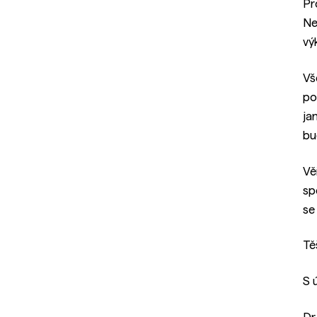
Pr
Ne
vý
Vš
po
ja
bu
Vě
sp
se
Tě
S 