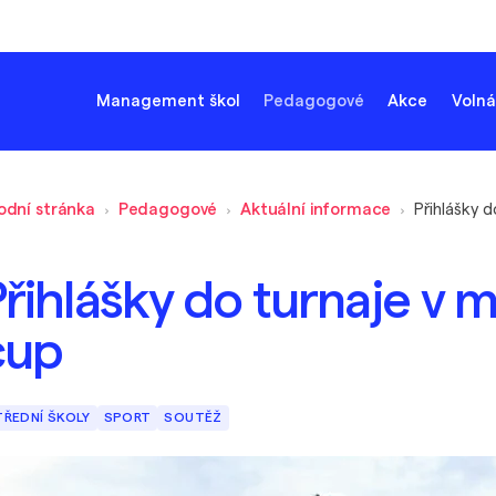
Management škol
Pedagogové
Akce
Volná
odní stránka
Pedagogové
Aktuální informace
řihlášky do turnaje v m
cup
TŘEDNÍ ŠKOLY
SPORT
SOUTĚŽ