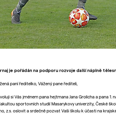
rnaj je pořádán na podporu rozvoje další náplně těles
žená paní ředitelko, Vážený pane řediteli,
voluji si Vás jménem pana hejtmana Jana Grolicha a pana 1. n
Fakultou sportovních studií Masarykovy univerzity, České šk
no, z.s. oslovit a srdečně pozvat Vaši školu k účasti na krajs