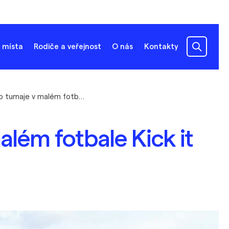
 místa
Rodiče a veřejnost
O nás
Kontakty
Přihlášky do turnaje v malém fotbale Kick it cup
além fotbale Kick it