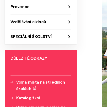
Prevence
Vzdělávání cizinců
SPECIÁLNÍ ŠKOLSTVÍ
DŮLEŽITÉ ODKAZY
Volná místa na středních
školách
Katalog škol