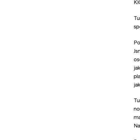
KI
Tu
sp
Po
Js
os
ja
pl
ja
Tu
no
ma
Na