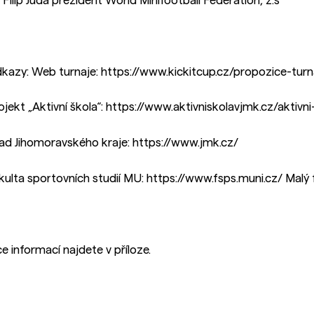
. Filip Juda prezident World Minifootball Federation, z.s
kazy: Web turnaje: https://www.kickitcup.cz/propozice-turn
ojekt „Aktivní škola“: https://www.aktivniskolavjmk.cz/aktivni
ad Jihomoravského kraje: https://www.jmk.cz/
kulta sportovních studií MU: https://www.fsps.muni.cz/ Malý
ce informací najdete v příloze.