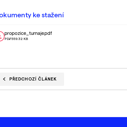
okumenty ke stažení
propozice_turnaje.pdf
PDF
559.32 KB
PŘEDCHOZÍ ČLÁNEK