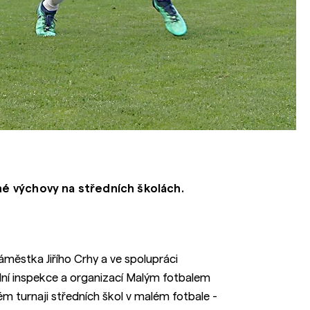
né výchovy na středních školách.
áměstka Jiřího Crhy a ve spolupráci
olní inspekce a organizací Malým fotbalem
kém turnaji středních škol v malém fotbale -