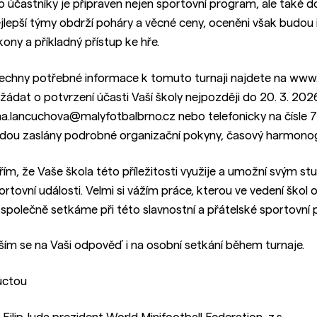
o účastníky je připraven nejen sportovní program, ale také d
jlepší týmy obdrží poháry a věcné ceny, oceněni však budou 
kony a příkladný přístup ke hře.
echny potřebné informace k tomuto turnaji najdete na www.
žádat o potvrzení účasti Vaší školy nejpozději do 20. 3. 20
na.lancuchova@malyfotbalbrno.cz nebo telefonicky na čísle 
dou zaslány podrobné organizační pokyny, časový harmonog
řím, že Vaše škola této příležitosti využije a umožní svým s
ortovní události. Velmi si vážím práce, kterou ve vedení škol
 společně setkáme při této slavnostní a přátelské sportovní př
ším se na Vaši odpověď i na osobní setkání během turnaje.
úctou