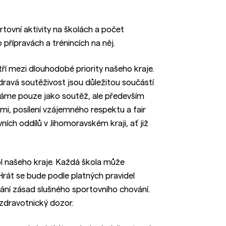
ortovní aktivity na školách a počet
o přípravách a trénincích na něj.
í mezi dlouhodobé priority našeho kraje.
ravá soutěživost jsou důležitou součástí
máme pouze jako soutěž, ale především
mi, posílení vzájemného respektu a fair
ních oddílů v Jihomoravském kraji, ať již
ol našeho kraje. Každá škola může
Hrát se bude podle platných pravidel
ní zásad slušného sportovního chování.
 zdravotnický dozor.