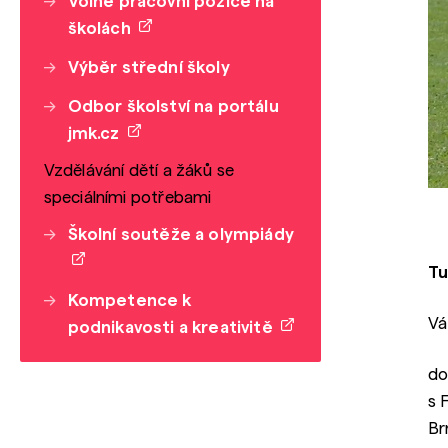
Volné pracovní pozice na
školách
Výběr střední školy
Odbor školství na portálu
jmk.cz
Vzdělávání dětí a žáků se
speciálními potřebami
Školní soutěže a olympiády
Tu
Kompetence k
Vá
podnikavosti a kreativitě
do
s 
Br