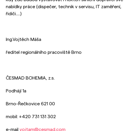
nabídky práce (dispečer, technik v servisu, IT zaměření,
řidiči.....)
Ing.Vojtěch Máša
ředitel regionálního pracoviště Brno
ČESMAD BOHEMIA, z.s.
Podhájí 1a
Brno-Řečkovice 621 00
mobil: +420 731 131 302
e-mail
vojtam@cesmad.com