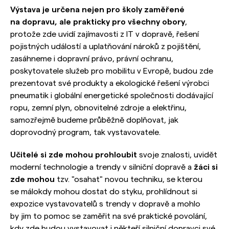
Výstava je určena nejen pro školy zaměřené
na dopravu, ale prakticky pro všechny obory
,
protože zde uvidí zajímavosti z IT v dopravě, řešení
pojistných událostí a uplatňování nároků z pojištění,
zasáhneme i dopravní právo, právní ochranu,
poskytovatele služeb pro mobilitu v Evropě, budou zde
prezentovat své produkty a ekologické řešení výrobci
pneumatik i globální energetické společnosti dodávající
ropu, zemní plyn, obnovitelné zdroje a elektřinu,
samozřejmě budeme průběžně doplňovat, jak
doprovodný program, tak vystavovatele.
Učitelé si zde mohou prohloubit
svoje znalosti, uvidět
moderní technologie a trendy v silniční dopravě a
žáci si
zde mohou
tzv. "osahat" novou techniku, se kterou
se málokdy mohou dostat do styku, prohlídnout si
expozice vystavovatelů s trendy v dopravě a mohlo
by jim to pomoc se zaměřit na své praktické povolání,
kdy zde budou vystavovat i někteří silniční dopravci své