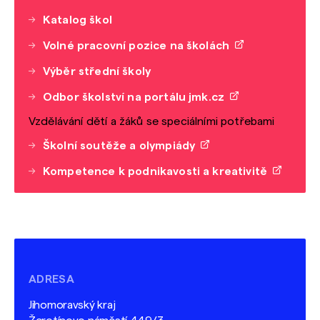
Katalog škol
Volné pracovní pozice na školách
Výběr střední školy
Odbor školství na portálu jmk.cz
Vzdělávání dětí a žáků se speciálními potřebami
Školní soutěže a olympiády
Kompetence k podnikavosti a kreativitě
ADRESA
Jihomoravský kraj