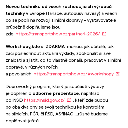
Novou techniku od všech rozhodujících výrobců
techniky v Evropě
(tahače, autobusy návěsy) a všech
co se podílí na rozvoji silniční dopravy - vystavovatelé
průběžně doplňujeme jsou
zde
https://transportshow.cz/partneri-2026/
Workshopy,
kde si ZDARMA
mohou, jak učitelé, tak
žáci poslechnout aktuální výklady, zdokonalit si své
znalosti a zjistit, co to vlastně obnáší, pracovat v silniční
dopravě, v různých rolích
a povoláních
https://transportshow.cz/#workshopy
Doprovodný program, který je součástí výstavy
je doplněn o
odborné prezentace
, například
od INSID
https://insid.gov.cz/
, kteří zde budou
po oba dva dny se svojí technikou ke kontrolám
na silnicích, PČR, či ŘSD, ASfINAG ....různě budeme
doplňovat ještě