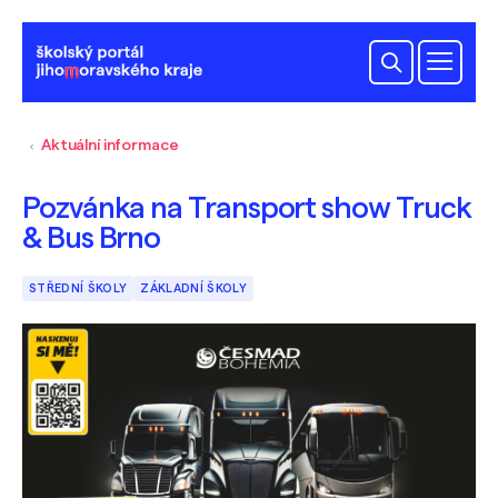
Aktuální informace
Pozvánka na Transport show Truck
& Bus Brno
STŘEDNÍ ŠKOLY
ZÁKLADNÍ ŠKOLY