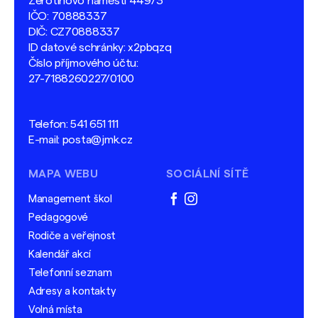
Žerotínovo náměstí 449/3
IČO: 70888337
DIČ: CZ70888337
ID datové schránky: x2pbqzq
Číslo příjmového účtu:
27-7188260227/0100
Telefon:
541 651 111
E-mail:
posta@jmk.cz
MAPA WEBU
SOCIÁLNÍ SÍTĚ
Management škol
facebook
instagram
Pedagogové
Rodiče a veřejnost
Kalendář akcí
Telefonní seznam
Adresy a kontakty
Volná místa