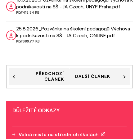
10.6.2026_Pozvánka na školení pedagogů Výchova k
podnikavosti na SŠ - JA Czech, UNYP Praha.pdf
PDF
418.84 KB
25.8.2026_Pozvánka na školení pedagogů Výchova
k podnikavosti na SŠ - JA Czech, ONLINE.pdf
PDF
389.77 KB
PŘEDCHOZÍ
DALŠÍ ČLÁNEK
ČLÁNEK
DŮLEŽITÉ ODKAZY
Volná místa na středních školách