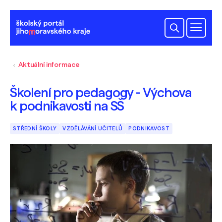
Aktuální informace
Školení pro pedagogy - Výchova
k podnikavosti na SŠ
STŘEDNÍ ŠKOLY
VZDĚLÁVÁNÍ UČITELŮ
PODNIKAVOST