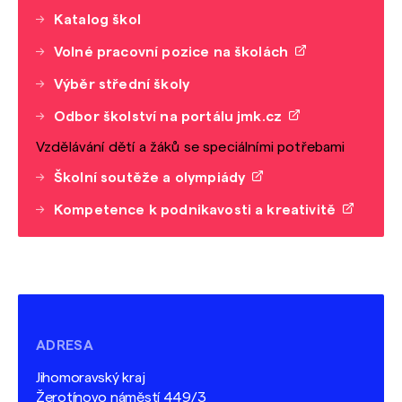
Katalog škol
Volné pracovní pozice na školách
Výběr střední školy
Odbor školství na portálu jmk.cz
Vzdělávání dětí a žáků se speciálními potřebami
Školní soutěže a olympiády
Kompetence k podnikavosti a kreativitě
ADRESA
Jihomoravský kraj
Žerotínovo náměstí 449/3