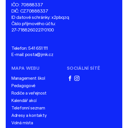
IČO: 70888337
DIČ: CZ70888337
ID datové schránky: x2pbqzq
Číslo příjmového účtu:
27-7188260227/0100
Telefon:
541 651 111
E-mail:
posta@jmk.cz
MAPA WEBU
SOCIÁLNÍ SÍTĚ
Management škol
facebook
instagram
Pedagogové
Rodiče a veřejnost
Kalendář akcí
Telefonní seznam
Adresy a kontakty
Volná místa