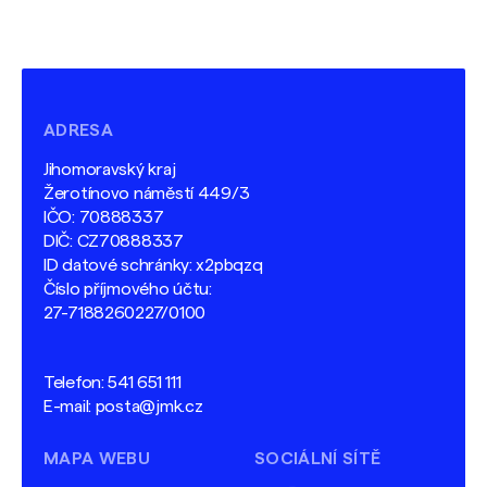
ADRESA
Jihomoravský kraj
Žerotínovo náměstí 449/3
IČO: 70888337
DIČ: CZ70888337
ID datové schránky: x2pbqzq
Číslo příjmového účtu:
27-7188260227/0100
Telefon:
541 651 111
E-mail:
posta@jmk.cz
MAPA WEBU
SOCIÁLNÍ SÍTĚ