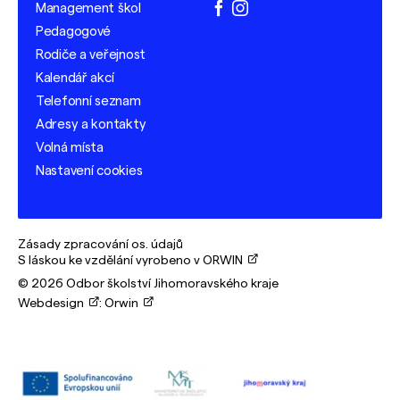
Management škol
facebook
instagram
Pedagogové
Rodiče a veřejnost
Kalendář akcí
Telefonní seznam
Adresy a kontakty
Volná místa
Nastavení cookies
Zásady zpracování os. údajů
S láskou ke vzdělání vyrobeno v ORWIN
© 2026 Odbor školství Jihomoravského kraje
Webdesign
:
Orwin