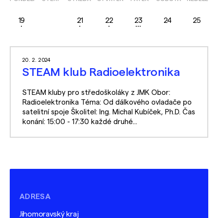
19
20
21
22
23
24
25
20. 2. 2024
STEAM klub Radioelektronika
STEAM kluby pro středoškoláky z JMK Obor:
Radioelektronika Téma: Od dálkového ovladače po
satelitní spoje Školitel: Ing. Michal Kubíček, Ph.D. Čas
konání: 15:00 - 17:30 každé druhé...
ADRESA
Jihomoravský kraj