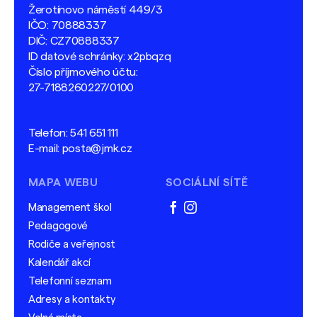
Žerotínovo náměstí 449/3
IČO: 70888337
DIČ: CZ70888337
ID datové schránky: x2pbqzq
Číslo příjmového účtu:
27-7188260227/0100
Telefon:
541 651 111
E-mail:
posta@jmk.cz
MAPA WEBU
SOCIÁLNÍ SÍTĚ
Management škol
facebook
instagram
Pedagogové
Rodiče a veřejnost
Kalendář akcí
Telefonní seznam
Adresy a kontakty