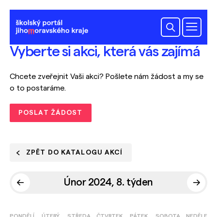
Vyberte si akci, která vás zajímá
Chcete zveřejnit Vaši akci? Pošlete nám žádost a my se
o to postaráme.
POSLAT ŽÁDOST
ZPĚT DO KATALOGU AKCÍ
Únor 2024, 8. týden
PONDĚLÍ
ÚTERÝ
STŘEDA
ČTVRTEK
PÁTEK
SOBOTA
NEDĚLE