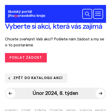
Vyberte si akci, která vás zajímá
Chcete zveřejnit Vaši akci? Pošlete nám žádost a my se
o to postaráme.
POSLAT ŽÁDOST
ZPĚT DO KATALOGU AKCÍ
Únor 2024, 8. týden
PONDĚLÍ
ÚTERÝ
STŘEDA
ČTVRTEK
PÁTEK
SOBOTA
NEDĚLE