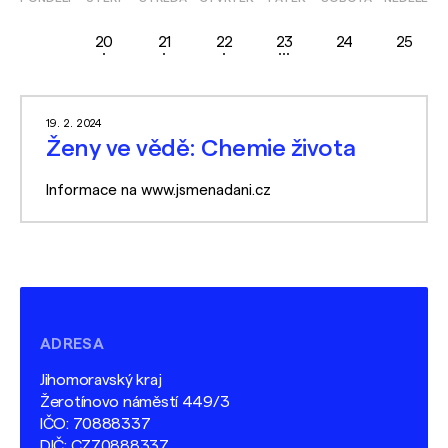
19
20
21
22
23
24
25
19. 2. 2024
Ženy ve vědě: Chemie života
Informace na www.jsmenadani.cz
ADRESA
Jihomoravský kraj
Žerotínovo náměstí 449/3
IČO: 70888337
DIČ: CZ70888337