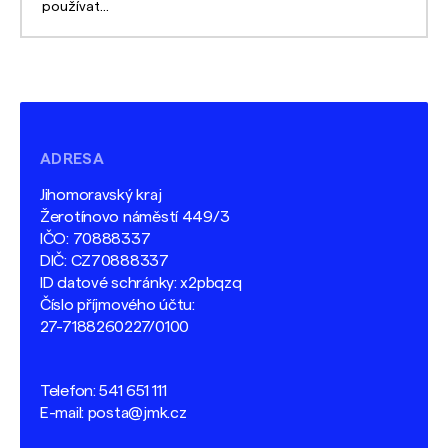
používat...
ADRESA
Jihomoravský kraj
Žerotínovo náměstí 449/3
IČO: 70888337
DIČ: CZ70888337
ID datové schránky: x2pbqzq
Číslo příjmového účtu:
27-7188260227/0100
Telefon:
541 651 111
E-mail:
posta@jmk.cz