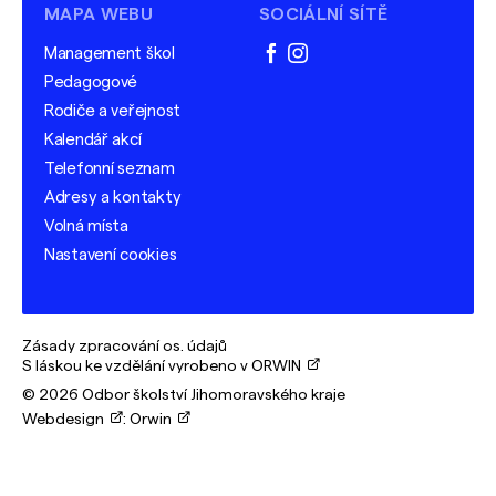
MAPA WEBU
SOCIÁLNÍ SÍTĚ
Management škol
facebook
instagram
Pedagogové
Rodiče a veřejnost
Kalendář akcí
Telefonní seznam
Adresy a kontakty
Volná místa
Nastavení cookies
Zásady zpracování os. údajů
S láskou ke vzdělání vyrobeno v ORWIN
© 2026 Odbor školství Jihomoravského kraje
Webdesign
:
Orwin