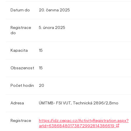
Datum do
20. června 2025
Registrace
5. února 2025
do
Kapacita
15
Obsazenost
15
Počet hodin
20
Adresa
ÚMTMB- FSI VUT, Technická 2896/2,Brno
Registrace
https://idz.cepac.cz/ActivityRegistration.aspx?
arId=63868480173872992814386619