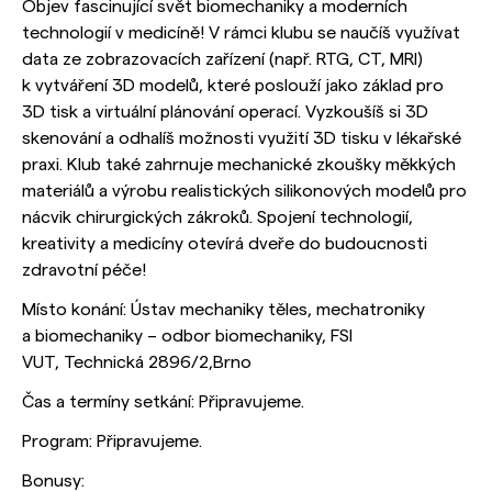
Objev fascinující svět biomechaniky a moderních
technologií v medicíně! V rámci klubu se naučíš využívat
data ze zobrazovacích zařízení (např. RTG, CT, MRI)
k vytváření 3D modelů, které poslouží jako základ pro
3D tisk a virtuální plánování operací. Vyzkoušíš si 3D
skenování a odhalíš možnosti využití 3D tisku v lékařské
praxi. Klub také zahrnuje mechanické zkoušky měkkých
materiálů a výrobu realistických silikonových modelů pro
nácvik chirurgických zákroků. Spojení technologií,
kreativity a medicíny otevírá dveře do budoucnosti
zdravotní péče!
Místo konání: Ústav mechaniky těles, mechatroniky
a biomechaniky – odbor biomechaniky, FSI
VUT, Technická 2896/2,Brno
Čas a termíny setkání: Připravujeme.
Program: Připravujeme.
Bonusy: