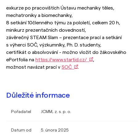
exkurze po pracovištích Ústavu mechaniky těles,
mechatroniky a biomechaniky,
8 setkání 10členného týmu za pololetí, celkem 20 h,
minikurz prezentačních dovedností,
závěrečný STEAM Slam – prezentace prací a setkání
s výherci SOČ, výzkumníky, Ph. D. studenty,
certifikát o absolvování - možno vložit do žákovského
ePortfolia na
https://www.startid.cz/
,
možnost navázat prací v
SOČ
.
Důležité informace
Pořadatel
JCMM, z. s. p. o.
Datum od
5. února 2025