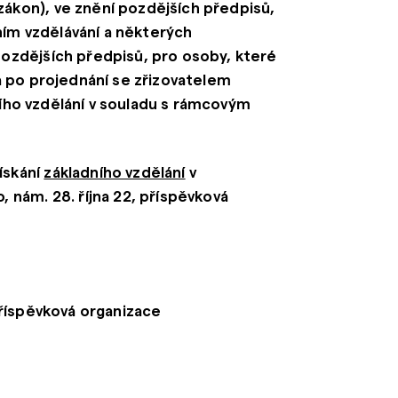
zákon), ve znění pozdějších předpisů,
dním vzdělávání a některých
pozdějších předpisů, pro osoby, které
la po projednání se zřizovatelem
ního vzdělání v souladu s rámcovým
ískání
základního vzdělání
v
o, nám. 28.
října 22, příspěvková
 příspěvková organizace