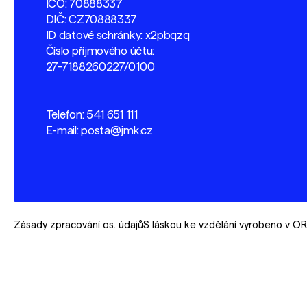
IČO: 70888337
DIČ: CZ70888337
ID datové schránky: x2pbqzq
Číslo příjmového účtu:
27-7188260227/0100
Telefon:
541 651 111
E-mail:
posta@jmk.cz
Zásady zpracování os. údajů
S láskou ke vzdělání vyrobeno v 