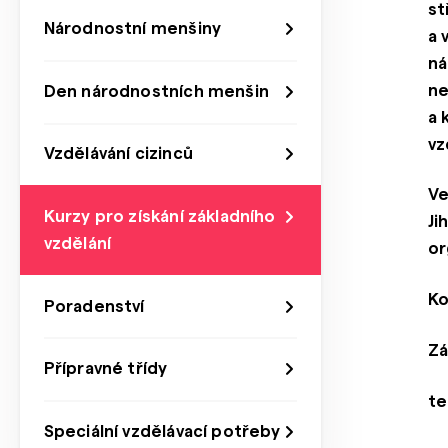
st
Národnostní menšiny
a 
ná
ne
Den národnostních menšin
a 
vz
Vzdělávání cizinců
Ve
Kurzy pro získání základního
Ji
vzdělání
or
Ko
Poradenství
Zá
Přípravné třídy
te
Speciální vzdělávací potřeby