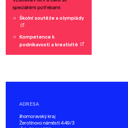
speciálními potřebami
Školní soutěže a olympiády
Kompetence k
podnikavosti a kreativitě
ADRESA
Jihomoravský kraj
Žerotínovo náměstí 449/3