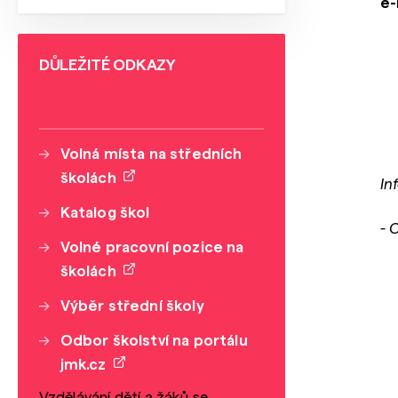
e-
DŮLEŽITÉ ODKAZY
Volná místa na středních
školách
In
Katalog škol
- 
Volné pracovní pozice na
školách
Výběr střední školy
Odbor školství na portálu
jmk.cz
Vzdělávání dětí a žáků se