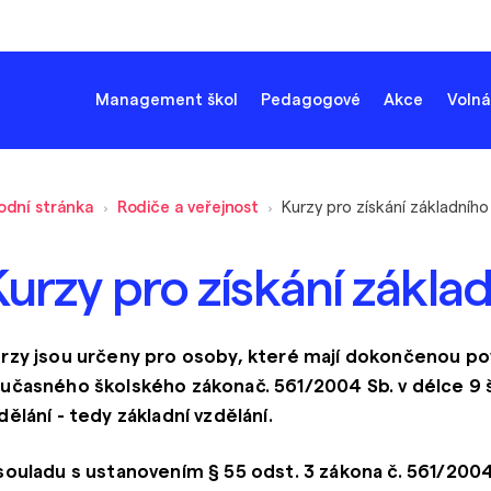
Management škol
Pedagogové
Akce
Volná
odní stránka
Rodiče a veřejnost
urzy pro získání zákla
rzy jsou určeny pro osoby, které mají dokončenou pov
učasného školského zákonač. 561/2004 Sb. v délce 9 šk
dělání - tedy základní vzdělání.
souladu s ustanovením § 55 odst. 3 zákona č. 561/2004