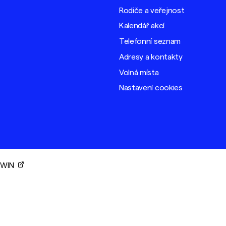
Rodiče a veřejnost
Kalendář akcí
Telefonní seznam
Adresy a kontakty
Volná místa
Nastavení cookies
ORWIN