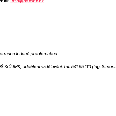
mail:
info@osmec.cz
formace k dané problematice
OŠ KrÚ JMK, oddělení vzdělávání, tel. 541 65 1111 (Ing. Simo