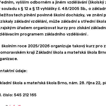
ředním, vyšším odborném a jiném vzdělávání (školský 
v souladu s § 12 a § 13 vyhlášky č. 48/2005 Sb., o zákla
ležitostech plnění povinné školní docházky, ve znění 
získaly základní vzdělání, může
základní a střední ško
krajským úřadem
organizovat kurzy pro získání základ
dělávacím programem základního vzdělávání .
 školním roce 2025/2026 organizuje takový kurz pro z
homoravském kraji
Základní škola a mateřská škola Brn
ganizace.
ntaktní údaje:
kladní škola a mateřská škola Brno, nám. 28. října 22,
l. číslo: 545 212 165