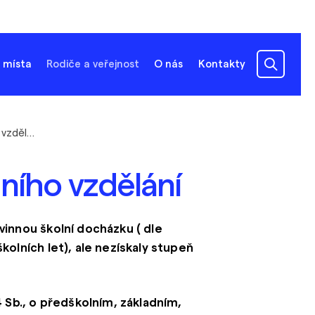
 místa
Rodiče a veřejnost
O nás
Kontakty
Kurzy pro získání základního vzdělání
dního vzdělání
innou školní docházku ( dle
olních let), ale nezískaly stupeň
 Sb., o předškolním, základním,