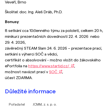
Veveří, Brno
Školitel: doc. Ing. Aleš Dráb, Ph.D.
Bonusy
:
8 setkání cca 10členného týmu za pololetí, celkem 20 h,
minikurz prezentačních dovedností 22. 4. 2026 nebo
29. 4. 2026,
závěrečný STEAM Slam 24. 6. 2026 – prezentace prací,
setkání s výherci SOČ a vědci,
certifikát o absolvování - možno vložit do žákovského
ePortfolia na
https://www.startid.cz/
,
možnost navázat prací v
SOČ
,
účast ZDARMA.
Důležité informace
Pořadatel
JCMM, z. s. p. o.