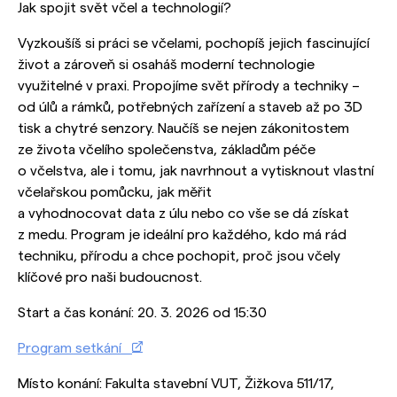
Jak spojit svět včel a technologií?
Vyzkoušíš si práci se včelami, pochopíš jejich fascinující
život a zároveň si osaháš moderní technologie
využitelné v praxi. Propojíme svět přírody a techniky –
od úlů a rámků, potřebných zařízení a staveb až po 3D
tisk a chytré senzory. Naučíš se nejen zákonitostem
ze života včelího společenstva, základům péče
o včelstva, ale i tomu, jak navrhnout a vytisknout vlastní
včelařskou pomůcku, jak měřit
a vyhodnocovat data z úlu nebo co vše se dá získat
z medu. Program je ideální pro každého, kdo má rád
techniku, přírodu a chce pochopit, proč jsou včely
klíčové pro naši budoucnost.
Start a čas konání: 20. 3. 2026 od 15:30
Program setkání
Místo konání: Fakulta stavební VUT, Žižkova 511/17,