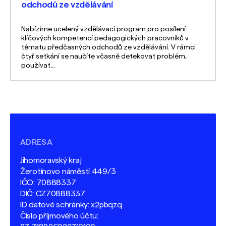
odchodů ze vzdělávání
Nabízíme ucelený vzdělávací program pro posílení
klíčových kompetencí pedagogických pracovníků v
tématu předčasných odchodů ze vzdělávání. V rámci
čtyř setkání se naučíte včasně detekovat problém,
používat...
ADRESA
Jihomoravský kraj
Žerotínovo náměstí 449/3
IČO: 70888337
DIČ: CZ70888337
ID datové schránky: x2pbqzq
Číslo příjmového účtu: