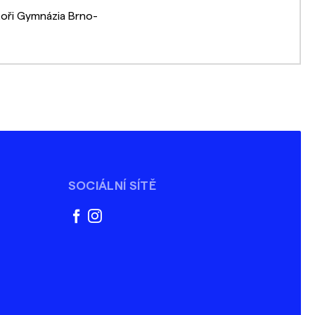
toři Gymnázia Brno-
SOCIÁLNÍ SÍTĚ
facebook
instagram