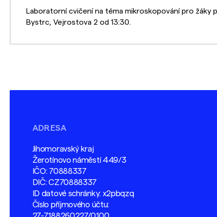
Laboratorní cvičení na téma mikroskopování pro žáky p
Bystrc, Vejrostova 2 od 13:30.
ADRESA
Jihomoravský kraj
Žerotínovo náměstí 449/3
IČO: 70888337
DIČ: CZ70888337
ID datové schránky: x2pbqzq
Číslo příjmového účtu:
27-7188260227/0100