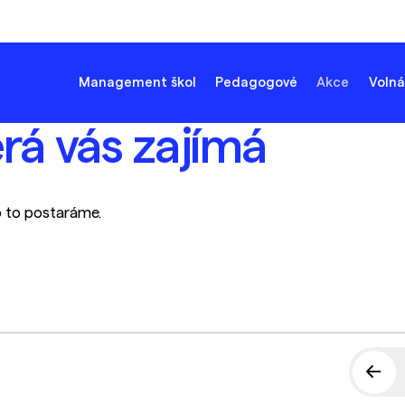
Management škol
Pedagogové
Akce
Volná
erá vás zajímá
o to postaráme.