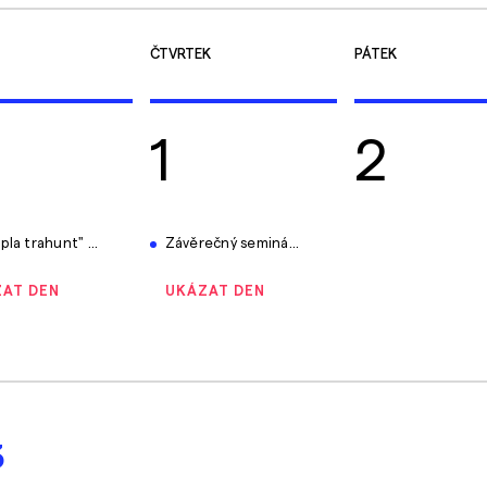
ČTVRTEK
PÁTEK
1
2
" - konference projektu iKAP JMK II
Závěrečný seminář - Aktuální hrozby kyberprostoru III
AT DEN
UKÁZAT DEN
3