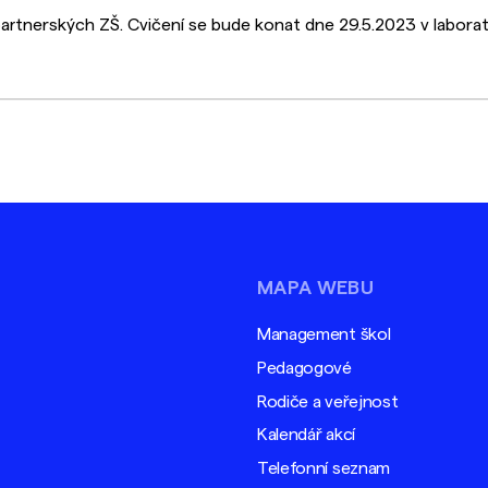
artnerských ZŠ. Cvičení se bude konat dne 29.5.2023 v labora
MAPA WEBU
Management škol
Pedagogové
Rodiče a veřejnost
Kalendář akcí
Telefonní seznam