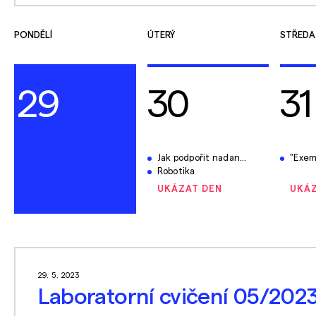
PONDĚLÍ
ÚTERÝ
STŘEDA
29
30
31
Jak podpořit nadané žáky ve škole (online)
"Exempla trahunt
Robotika
UKÁZAT DEN
UKÁZ
29. 5. 2023
Laboratorní cvičení 05/202